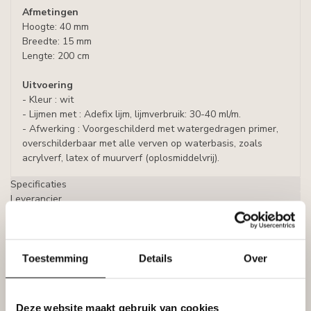
Afmetingen
Hoogte: 40 mm
Breedte: 15 mm
Lengte: 200 cm
Uitvoering
- Kleur : wit
- Lijmen met : Adefix lijm, lijmverbruik: 30-40 ml/m.
- Afwerking : Voorgeschilderd met watergedragen primer,
overschilderbaar met alle verven op waterbasis, zoals
acrylverf, latex of muurverf (oplosmiddelvrij).
Specificaties
Leverancier
Reviews
Tags
Toestemming
Details
Over
Gerelateerde producten
Deze website maakt gebruik van cookies