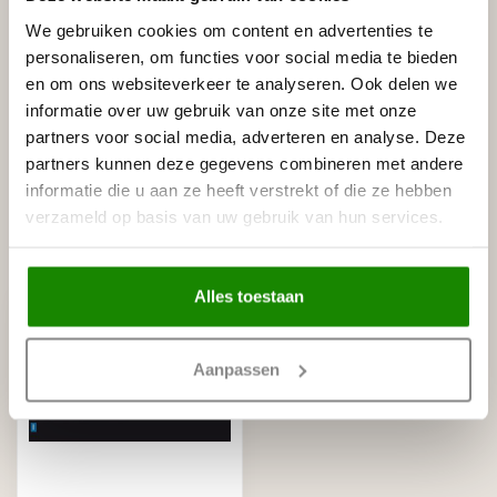
NMC
NMC Adefix lijmkoker 310 ml
€8,95
We gebruiken cookies om content en advertenties te
Op voorraad
personaliseren, om functies voor social media te bieden
en om ons websiteverkeer te analyseren. Ook delen we
HOMESTAR
informatie over uw gebruik van onze site met onze
Homestar SET Polystyreenzaag
partners voor social media, adverteren en analyse. Deze
en Verstekbak (ZAAG +
€30,00
VERSTEKBAK)
partners kunnen deze gegevens combineren met andere
Op voorraad
informatie die u aan ze heeft verstrekt of die ze hebben
verzameld op basis van uw gebruik van hun services.
Recent bekeken
Alles toestaan
Aanpassen