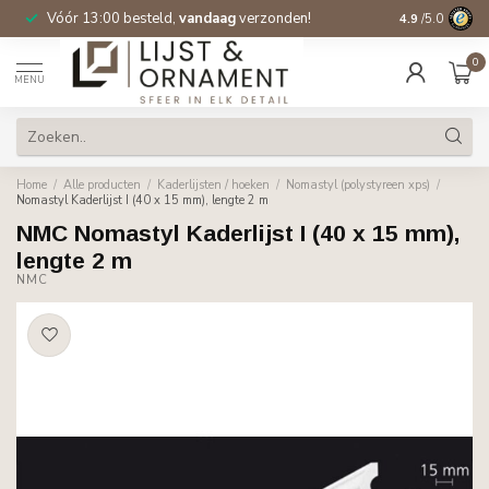
Vóór 13:00 besteld,
vandaag
verzonden!
Gratis verzen
4.9
/5.0
0
MENU
Home
/
Alle producten
/
Kaderlijsten / hoeken
/
Nomastyl (polystyreen xps)
/
Nomastyl Kaderlijst I (40 x 15 mm), lengte 2 m
NMC Nomastyl Kaderlijst I (40 x 15 mm),
lengte 2 m
NMC