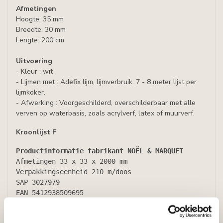
Afmetingen
Hoogte: 35 mm
Breedte: 30 mm
Lengte: 200 cm
Uitvoering
- Kleur : wit
- Lijmen met : Adefix lijm, lijmverbruik: 7 - 8 meter lijst per
lijmkoker.
- Afwerking : Voorgeschilderd, overschilderbaar met alle
verven op waterbasis, zoals acrylverf, latex of muurverf.
Kroonlijst F
Productinformatie fabrikant NOËL & MARQUET
Afmetingen
 33 x 33 x 2000 mm
Verpakkingseenheid
 210 m/doos
SAP
 3027979
EAN
 5412938509695
Productstijl
 Modern
Producttype
 Plafondlijsten