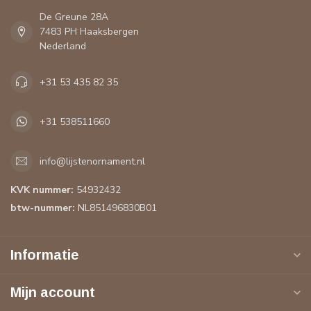
De Greune 28A
7483 PH Haaksbergen
Nederland
+31 53 435 82 35
+31 538511660
info@lijstenornament.nl
KVK nummer:
54932432
btw-nummer:
NL851496830B01
Informatie
Mijn account