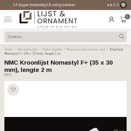
14 dagen bedenktijd & veilig betalen
4.9
/5.0
0
MENU
Home
/
Alle producten
/
Plafondlijsten
/
Nomastyl (polystyreen xps)
/
Kroonlijst
Nomastyl F+ (35 x 30 mm), lengte 2 m
NMC Kroonlijst Nomastyl F+ (35 x 30
mm), lengte 2 m
NMC