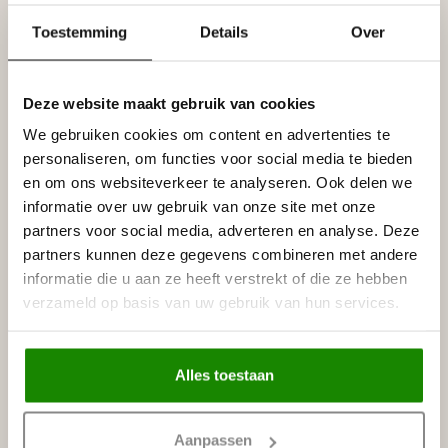
Toestemming
Details
Over
Specificaties
Leverancier
Reviews
Tags
Deze website maakt gebruik van cookies
We gebruiken cookies om content en advertenties te
personaliseren, om functies voor social media te bieden
Gerelateerde producten
en om ons websiteverkeer te analyseren. Ook delen we
informatie over uw gebruik van onze site met onze
NMC
partners voor social media, adverteren en analyse. Deze
NMC Adefix lijmkoker 310 ml
€8,95
partners kunnen deze gegevens combineren met andere
Op voorraad
informatie die u aan ze heeft verstrekt of die ze hebben
verzameld op basis van uw gebruik van hun services.
HOMESTAR
Homestar SET Polystyreenzaag
en Verstekbak (ZAAG +
€30,00
VERSTEKBAK)
Alles toestaan
Op voorraad
Aanpassen
Recent bekeken