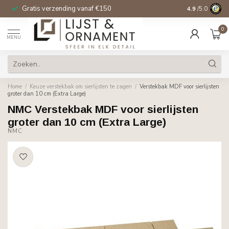
Gratis verzending vanaf €150
14 dagen beden
4.9
/5.0
0
MENU
Home
/
Keuze verstekbak om sierlijsten te zagen
/
Verstekbak MDF voor sierlijsten
groter dan 10 cm (Extra Large)
NMC Verstekbak MDF voor sierlijsten
groter dan 10 cm (Extra Large)
NMC