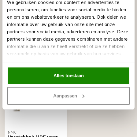
We gebruiken cookies om content en advertenties te
personaliseren, om functies voor social media te bieden
Gerelateerde producten
en om ons websiteverkeer te analyseren. Ook delen we
NMC
informatie over uw gebruik van onze site met onze
NMC polystyreenzaag voor
€19,95
sierlijsten (PS zaag)
partners voor social media, adverteren en analyse. Deze
Op voorraad
partners kunnen deze gegevens combineren met andere
informatie die u aan ze heeft verstrekt of die ze hebben
verzameld op basis van uw gebruik van hun services.
Recent bekeken
Alles toestaan
Aanpassen
NMC
Verstekbak MDF voor