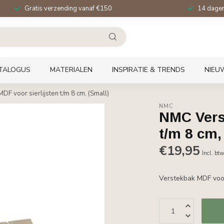
Gratis verzending vanaf €150
14 dagen 
TALOGUS
MATERIALEN
INSPIRATIE & TRENDS
NIEU
DF voor sierlijsten t/m 8 cm, (Small)
NMC
NMC Vers
t/m 8 cm,
€19,95
Incl. bt
Verstekbak MDF voor 