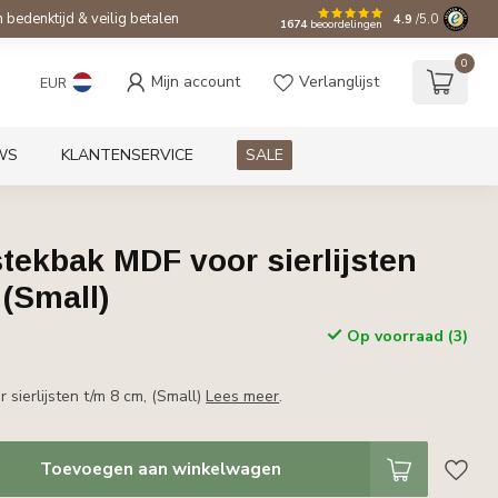
bedenktijd & veilig betalen
4.9
/5.0
1674
beoordelingen
0
Mijn account
Verlanglijst
EUR
WS
KLANTENSERVICE
SALE
tekbak MDF voor sierlijsten
 (Small)
Op voorraad (3)
w
sierlijsten t/m 8 cm, (Small)
Lees meer
.
Toevoegen aan winkelwagen