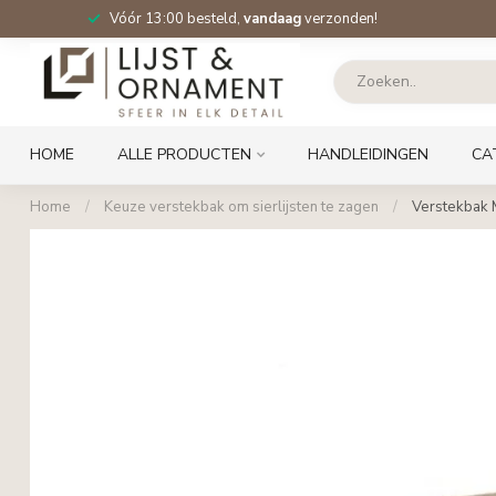
Vóór 13:00 besteld,
vandaag
verzonden!
HOME
ALLE PRODUCTEN
HANDLEIDINGEN
CA
Home
/
Keuze verstekbak om sierlijsten te zagen
/
Verstekbak M