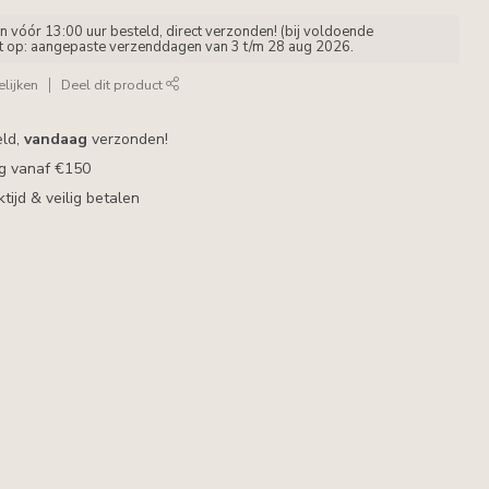
vóór 13:00 uur besteld, direct verzonden! (bij voldoende
et op: aangepaste verzenddagen van 3 t/m 28 aug 2026.
lijken
Deel dit product
eld,
vandaag
verzonden!
ng vanaf €150
ijd & veilig betalen