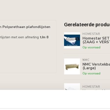
Gerelateerde produ
 Polyurethaan plafondlijsten
HOMESTAR
erlijsten met een afmeting
t/m 8
Homestar SET 
(ZAAG + VERS
Op voorraad
NMC
NMC Verstekbak
(Large)
Op voorraad
HOMESTAR
Homestar Vers
Op voorraad
NMC