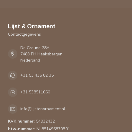
Lijst & Ornament
Contactgegevens
De Greune 28A
7483 PH Haaksbergen
Nederland
+31 53 435 82 35
+31 538511660
info@lijstenornament.nl
KVK nummer:
54932432
btw-nummer:
NL851496830B01