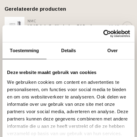
Gerelateerde producten
NMC
NMC Adefix lijmkoker 310 ml
€8,95
Op voorraad
GRAND DECOR
Toestemming
Details
Over
Grand Decor Ornament A611 L
€18,02
(260 x 126 x 15 mm)
Niet op voorraad
Deze website maakt gebruik van cookies
We gebruiken cookies om content en advertenties te
Recent bekeken
personaliseren, om functies voor social media te bieden
en om ons websiteverkeer te analyseren. Ook delen we
informatie over uw gebruik van onze site met onze
partners voor social media, adverteren en analyse. Deze
partners kunnen deze gegevens combineren met andere
informatie die u aan ze heeft verstrekt of die ze hebben
verzameld op basis van uw gebruik van hun services.