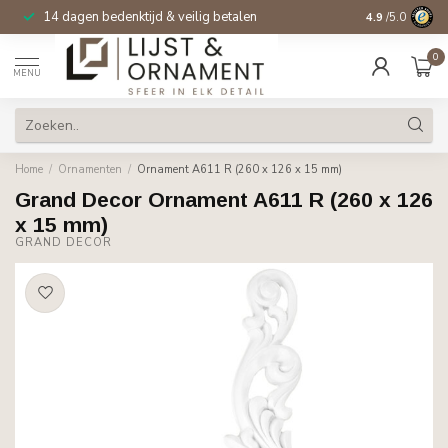
14 dagen bedenktijd & veilig betalen
4.9
/5.0
0
MENU
Home
/
Ornamenten
/
Ornament A611 R (260 x 126 x 15 mm)
Grand Decor Ornament A611 R (260 x 126
x 15 mm)
GRAND DECOR