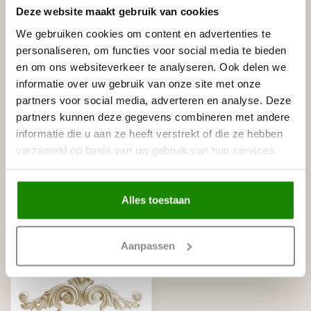
Deze website maakt gebruik van cookies
LIJST & ORNAMENT
Lijst & Ornament MD161 (92 x 83
We gebruiken cookies om content en advertenties te
mm), lengte 2 m, HDPS - LED
€39,78
sierlijst voor indirecte
personaliseren, om functies voor social media te bieden
verlichting
en om ons websiteverkeer te analyseren. Ook delen we
Op voorraad
informatie over uw gebruik van onze site met onze
partners voor social media, adverteren en analyse. Deze
LIJST & ORNAMENT
partners kunnen deze gegevens combineren met andere
Lijst & Ornament Gordijnkoof
LED QL035 (120 x 40 mm),
€34,10
informatie die u aan ze heeft verstrekt of die ze hebben
lengte 2 m
verzameld op basis van uw gebruik van hun services.
Op voorraad
Alles toestaan
Recent bekeken
Aanpassen