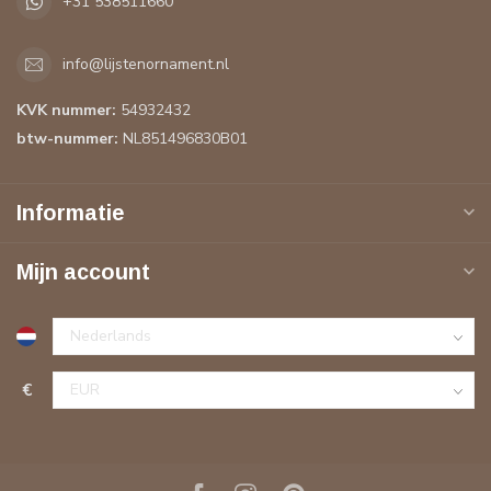
+31 538511660
info@lijstenornament.nl
KVK nummer:
54932432
btw-nummer:
NL851496830B01
Informatie
Mijn account
€