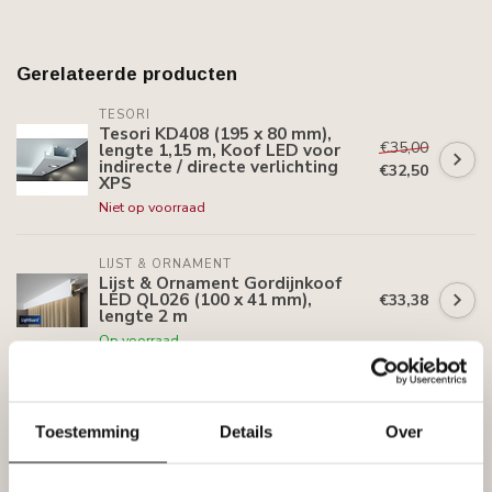
Gerelateerde producten
TESORI
Tesori KD408 (195 x 80 mm),
€35,00
lengte 1,15 m, Koof LED voor
indirecte / directe verlichting
€32,50
XPS
Niet op voorraad
LIJST & ORNAMENT
Lijst & Ornament Gordijnkoof
LED QL026 (100 x 41 mm),
€33,38
lengte 2 m
Op voorraad
HOMESTAR
€11,10
Homestar Sierlijsten K80 (80 x
80 mm), plafondlijst lengte 2 m
Toestemming
Details
Over
€9,90
Op voorraad