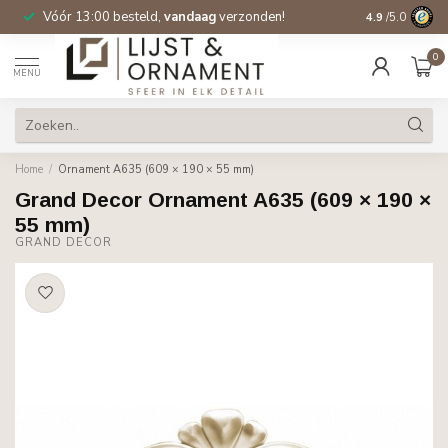
Vóór 13:00 besteld,
vandaag
verzonden!
Gratis verzen
4.9
/5.0
0
MENU
Home
/
Ornament A635 (609 × 190 × 55 mm)
Grand Decor Ornament A635 (609 × 190 ×
55 mm)
GRAND DECOR