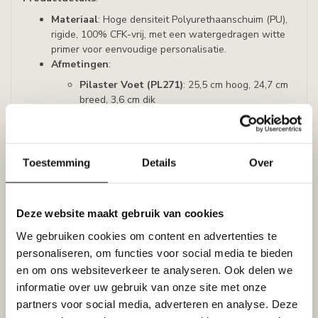
Materiaal
: Hoge densiteit Polyurethaanschuim (PU),
rigide, 100% CFK-vrij, met een watergedragen witte
primer voor eenvoudige personalisatie.
Afmetingen
:
Pilaster Voet (PL271)
: 25,5 cm hoog, 24,7 cm
breed, 3,6 cm dik
Pilaster Schacht (PL270)
: 200 cm hoog, 24,7
cm breed, 1,7 cm dik
Pilaster Kapiteel (PL257)
: 34,5 cm hoog, 41,9
cm breed, 9,5 cm dik
Toestemming
Details
Over
Kleur
: Standaard wit, klaar om naar wens
geschilderd te worden.
Installatie
: Gemakkelijk te bevestigen met Adefix
Deze website maakt gebruik van cookies
lijm, ongeveer 2 kokers per set benodigd.
We gebruiken cookies om content en advertenties te
Ontdek de Mogelijkheden
:
personaliseren, om functies voor social media te bieden
en om ons websiteverkeer te analyseren. Ook delen we
Laat u inspireren door de historische charme en moderne
informatie over uw gebruik van onze site met onze
veelzijdigheid van onze Pilaster Set. Of u nu een klassiek
herenhuis renoveert of een eigentijdse twist aan uw
partners voor social media, adverteren en analyse. Deze
woonkamer wilt geven, onze pilasters voegen een vleugje