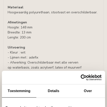
Materiaal
Hoogwaardig polyurethaan, stootvast en overschilderbaar.
Afmetingen
Hoogte: 148 mm
Breedte: 13 mm
Lengte: 200 cm
Uitvoering
- Kleur : wit
- Lijmen met : adefix
- Afwerking: Overschilderbaar met alle verven
op waterbasis, zoals acrylverf, latex of muurverf
(oplosmiddelvrij).
Prijs per plint (= 2 meter)
Toestemming
Details
Over
Specificaties
Leverancier
Reviews
Tags