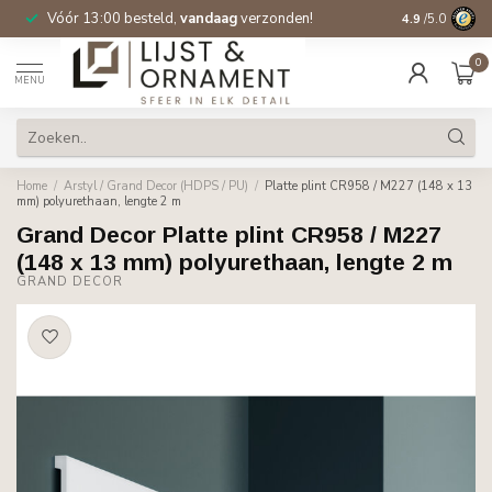
Vóór 13:00 besteld,
vandaag
verzonden!
Gratis verzen
4.9
/5.0
0
MENU
Home
/
Arstyl / Grand Decor (HDPS / PU)
/
Platte plint CR958 / M227 (148 x 13
mm) polyurethaan, lengte 2 m
Grand Decor Platte plint CR958 / M227
(148 x 13 mm) polyurethaan, lengte 2 m
GRAND DECOR