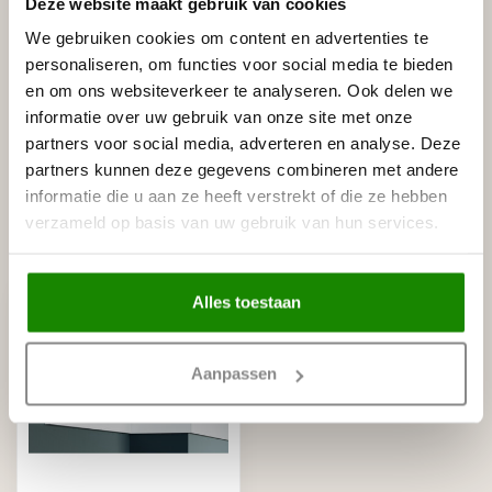
Deze website maakt gebruik van cookies
We gebruiken cookies om content en advertenties te
personaliseren, om functies voor social media te bieden
Gerelateerde producten
en om ons websiteverkeer te analyseren. Ook delen we
informatie over uw gebruik van onze site met onze
NMC
partners voor social media, adverteren en analyse. Deze
NMC Adefix lijmkoker 310 ml
€8,95
partners kunnen deze gegevens combineren met andere
Op voorraad
informatie die u aan ze heeft verstrekt of die ze hebben
verzameld op basis van uw gebruik van hun services.
Recent bekeken
Alles toestaan
Aanpassen