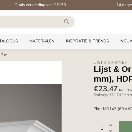
Gratis verzending vanaf €150
14 dagen 
TALOGUS
MATERIALEN
INSPIRATIE & TRENDS
NIEU
 2 m
LIJST & ORNAMENT
Lijst & O
mm), HDP
€23,47
Incl. bt
Stukprijs: €11,74 / Mete
Plint MD145 (60 x 6