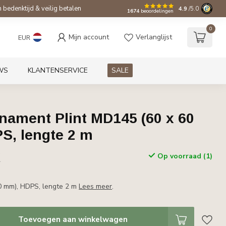
bedenktijd & veilig betalen
4.9
/5.0
1674
beoordelingen
0
Mijn account
Verlanglijst
EUR
WS
KLANTENSERVICE
SALE
rnament Plint MD145 (60 x 60
S, lengte 2 m
w
Op voorraad (1)
r
0 mm), HDPS, lengte 2 m
Lees meer
.
Toevoegen aan winkelwagen