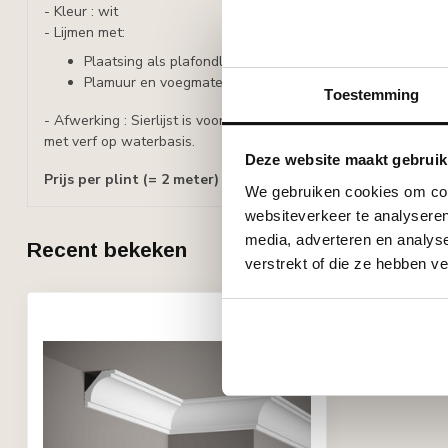
- Kleur : wit
- Lijmen met:
Plaatsing als plafondlijst: Adefix, lijmverbruik: 7-8 meter li
Plamuur en voegmateriaal : Adefix
Toestemming
- Afwerking : Sierlijst is voorbehandeld met een watergedragen
met verf op waterbasis.
Deze website maakt gebruik
Prijs per plint (= 2 meter)
We gebruiken cookies om cont
websiteverkeer te analyseren
media, adverteren en analys
Recent bekeken
verstrekt of die ze hebben v