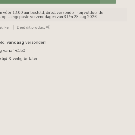
vóór 13:00 uur besteld, direct verzonden! (bij voldoende
et op: aangepaste verzenddagen van 3 t/m 28 aug 2026.
lijken
Deel dit product
eld,
vandaag
verzonden!
ng vanaf €150
ijd & veilig betalen