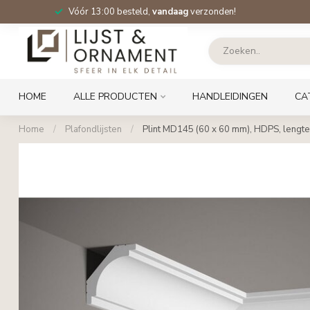
Vóór 13:00 besteld,
vandaag
verzonden!
HOME
ALLE PRODUCTEN
HANDLEIDINGEN
CA
Home
/
Plafondlijsten
/
Plint MD145 (60 x 60 mm), HDPS, lengte