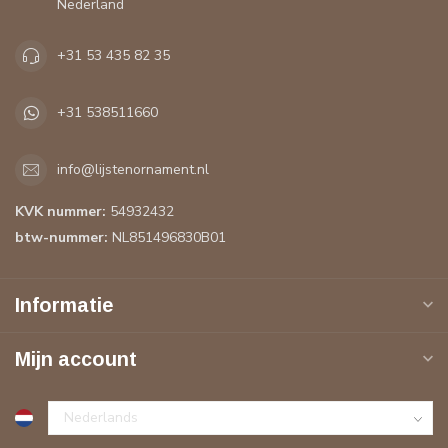
Nederland
+31 53 435 82 35
+31 538511660
info@lijstenornament.nl
KVK nummer:
54932432
btw-nummer:
NL851496830B01
Informatie
Mijn account