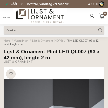
Vóór 13:00 besteld,
vandaag
verzonden!
Gratis verzen
4.9
/5.0
0
MENU
Home
/
Vloerplinten
/
Lijst & Ornament (HDPS)
/
Plint LED QL007 (93 x 42
mm), lengte 2 m
Lijst & Ornament Plint LED QL007 (93 x
42 mm), lengte 2 m
LIJST & ORNAMENT