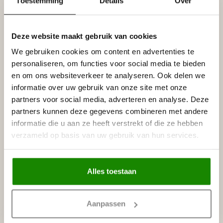
Toestemming
Details
Over
Leverancier
Reviews
Tags
Deze website maakt gebruik van cookies
We gebruiken cookies om content en advertenties te
personaliseren, om functies voor social media te bieden
Gerelateerde producten
en om ons websiteverkeer te analyseren. Ook delen we
NMC
informatie over uw gebruik van onze site met onze
NMC Adefix lijmkoker 310 ml
€8,95
partners voor social media, adverteren en analyse. Deze
Op voorraad
partners kunnen deze gegevens combineren met andere
informatie die u aan ze heeft verstrekt of die ze hebben
BISON
verzameld op basis van uw gebruik van hun services.
Bison Polymax High Tack
€11,95
Express (425 gram)
Op voorraad
Alles toestaan
Recent bekeken
Aanpassen