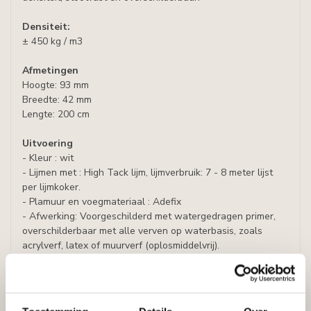
Densiteit:
± 450 kg / m3
Afmetingen
Hoogte: 93 mm
Breedte: 42 mm
Lengte: 200 cm
Uitvoering
- Kleur : wit
- Lijmen met : High Tack lijm, lijmverbruik: 7 - 8 meter lijst
per lijmkoker.
- Plamuur en voegmateriaal : Adefix
- Afwerking: Voorgeschilderd met watergedragen primer,
overschilderbaar met alle verven op waterbasis, zoals
acrylverf, latex of muurverf (oplosmiddelvrij).
Prijs per plint (= 2 meter)
Specificaties