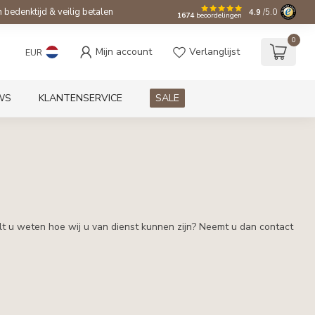
bedenktijd & veilig betalen
4.9
/5.0
1674
beoordelingen
0
Mijn account
Verlanglijst
EUR
WS
KLANTENSERVICE
SALE
ilt u weten hoe wij u van dienst kunnen zijn? Neemt u dan contact