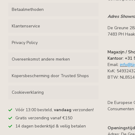
Betaalmethoden
Adres Showro
Klantenservice
De Greune 2
7483 PH Haak
Privacy Policy
Magazijn / Sh
Kantoor: +31 
Overeenkomst andere merken
Email:
info@li
KvK: 5493243
Kopersbescherming door Trusted Shops
BTW: NL8514
Cookieverklaring
De Europese C
Consumenten h
Vóór 13:00 besteld,
vandaag
verzonden!
Gratis verzending vanaf €150
14 dagen bedenktijd & veilig betalen
Openingstij
Adres: De Gr