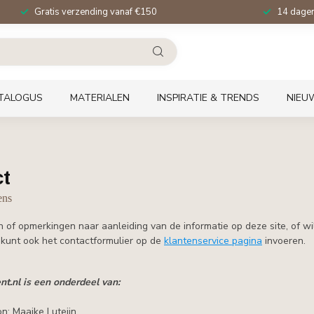
Gratis verzending vanaf €150
14 dagen 
TALOGUS
MATERIALEN
INSPIRATIE & TRENDS
NIEU
t
ens
n of opmerkingen naar aanleiding van de informatie op deze site, of w
 kunt ook het contactformulier op de
klantenservice pagina
invoeren.
nt.nl is een onderdeel van:
n: Maaike Luteijn