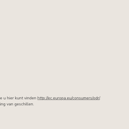
e u hier kunt vinden
http://ec.europa.eu/consumers/odr/
.
ng van geschillen.