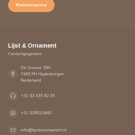
Klantenservice
Lijst & Ornament
Contactgegevens
De Greune 28A
7483 PH Haaksbergen
Nederland
+31 53 435 82 35
+31 538511660
info@lijstenornament.nl