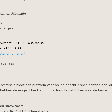
om en Magazijn:
8A
sbergen
owroom: +31 53 - 435 82 35
53 - 851 16 60
jstenornament.nl
2
96830B01
ommissie biedt een platform voor online geschillenbeslechting aan, di
ebben de mogelijkheid om dit platform te gebruiken voor de beslechti
den showroom
eune 28A, 7483 PH Haaksbergen