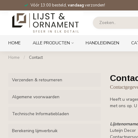
Vóór 13:00 besteld,
vandaag
verzonden!
HOME
ALLE PRODUCTEN
HANDLEIDINGEN
CA
Home
/
Contact
Contac
Verzenden & retourneren
Contactgegev
Algemene voorwaarden
Heeft u vrage
met ons op. U
Technische Informatiebladen
Lijstenorname
Luteijn Decor
Berekening lijmverbruik
Contactpersoo