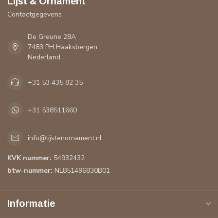
Lijst & Ornament
Contactgegevens
De Greune 28A
7483 PH Haaksbergen
Nederland
+31 53 435 82 35
+31 538511660
info@lijstenornament.nl
KVK nummer:
54932432
btw-nummer:
NL851496830B01
Informatie