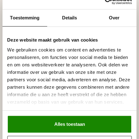
Uitvoering
Kleur:
Brons
Toestemming
Details
Over
Specificaties
Leverancier
Deze website maakt gebruik van cookies
Reviews
Tags
We gebruiken cookies om content en advertenties te
personaliseren, om functies voor social media te bieden
en om ons websiteverkeer te analyseren. Ook delen we
informatie over uw gebruik van onze site met onze
Gerelateerde producten
partners voor social media, adverteren en analyse. Deze
LIJST & ORNAMENT
partners kunnen deze gegevens combineren met andere
Lijst & Ornament Gouden
informatie die u aan ze heeft verstrekt of die ze hebben
Abstracte Spiegel 60 x 76 x 5
€129,95
cm
verzameld op basis van uw gebruik van hun services.
Niet op voorraad
LIJST & ORNAMENT
Alles toestaan
Lijst & Ornament Spiegel koper
€124,95
Diameter 84 cm