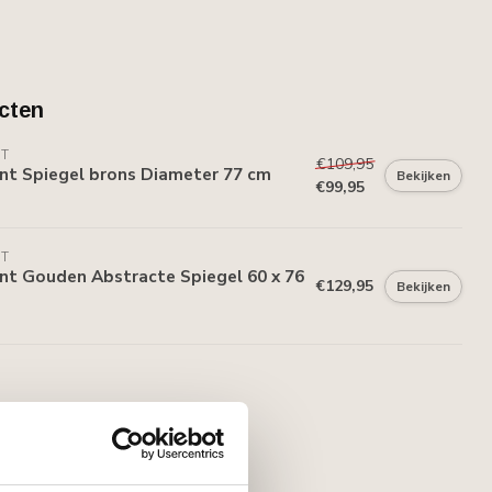
cten
NT
€109,95
nt Spiegel brons Diameter 77 cm
Bekijken
€99,95
NT
nt Gouden Abstracte Spiegel 60 x 76
€129,95
Bekijken