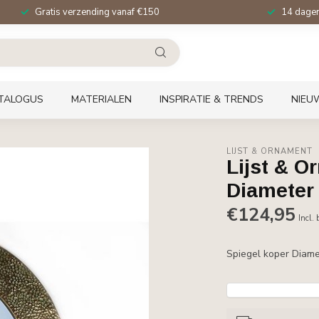
Gratis verzending vanaf €150
14 dagen 
TALOGUS
MATERIALEN
INSPIRATIE & TRENDS
NIEU
LIJST & ORNAMENT
Lijst & O
Diameter
€124,95
Incl.
Spiegel koper Diam