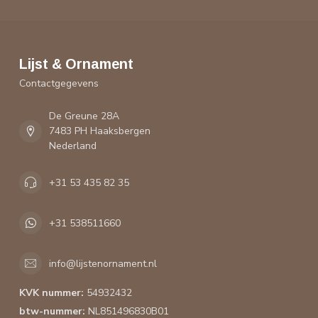
Lijst & Ornament
Contactgegevens
De Greune 28A
7483 PH Haaksbergen
Nederland
+31 53 435 82 35
+31 538511660
info@lijstenornament.nl
KVK nummer:
54932432
btw-nummer:
NL851496830B01