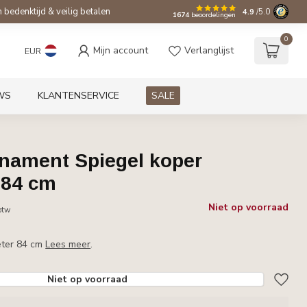
bedenktijd & veilig betalen
4.9
/5.0
1674
beoordelingen
0
Mijn account
Verlanglijst
EUR
WS
KLANTENSERVICE
SALE
rnament Spiegel koper
 84 cm
Niet op voorraad
 btw
eter 84 cm
Lees meer
.
Niet op voorraad