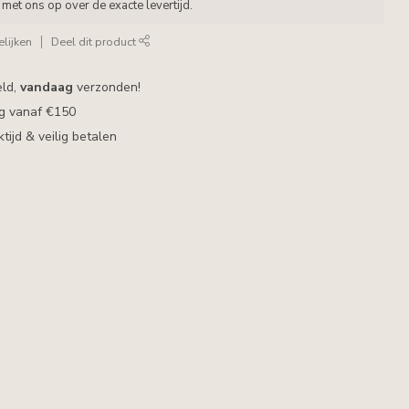
met ons op over de exacte levertijd.
lijken
Deel dit product
eld,
vandaag
verzonden!
ng vanaf €150
ijd & veilig betalen