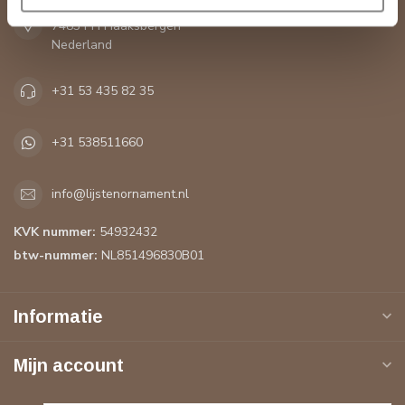
De Greune 28A
7483 PH Haaksbergen
Nederland
+31 53 435 82 35
+31 538511660
info@lijstenornament.nl
KVK nummer:
54932432
btw-nummer:
NL851496830B01
Informatie
Mijn account