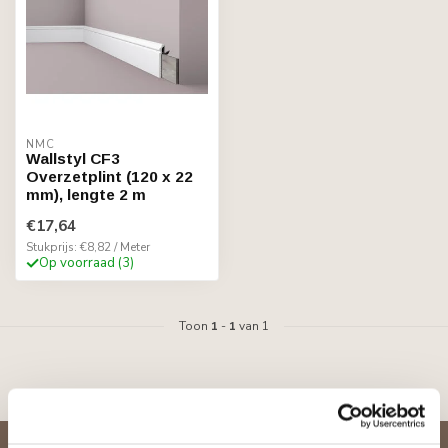
NMC
Wallstyl CF3
Overzetplint (120 x 22
mm), lengte 2 m
€17,64
Stukprijs: €8,82 / Meter
Op voorraad (3)
Toon
1
-
1
van 1