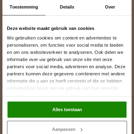
Abonneer je op onze nieuwsbrief
Toestemming
Details
Over
Blijf op de hoogte over onze laatste acties
Deze website maakt gebruik van cookies
We gebruiken cookies om content en advertenties te
Meer informatie
personaliseren, om functies voor social media te bieden
Heeft u een vraag over een product of uw bestelling? Op onze
en om ons websiteverkeer te analyseren. Ook delen we
klantenservicepagina vindt u onze contactgegevens, antwoorden
informatie over uw gebruik van onze site met onze
op veelgestelde vragen en alle mogelijkheden om contact met
ons op te nemen.
partners voor social media, adverteren en analyse. Deze
partners kunnen deze gegevens combineren met andere
Klantenservice
informatie die u aan ze heeft verstrekt of die ze hebben
verzameld op basis van uw gebruik van hun services.
Alles toestaan
Lijst & Ornament
Contactgegevens
Aanpassen