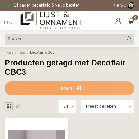
14 dagen bedenktijd & veilig betalen
4.9
/5.0
0
MENU
Home
/
Tags
/
Decoflair CBC3
Producten getagd met Decoflair
CBC3
Filters