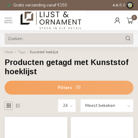
Gratis verzending vanaf €150
14 dagen beden
4.9
/5.0
0
MENU
Home
/
Tags
/
Kunststof hoeklijst
Producten getagd met Kunststof
hoeklijst
Filters