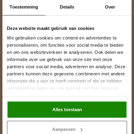
Abonneer je op onze nieuwsbrief
Toestemming
Details
Over
Blijf op de hoogte over onze laatste acties
Deze website maakt gebruik van cookies
We gebruiken cookies om content en advertenties te
Meer informatie
personaliseren, om functies voor social media te bieden
Heeft u een vraag over een product of uw bestelling? Op onze
en om ons websiteverkeer te analyseren. Ook delen we
klantenservicepagina vindt u onze contactgegevens, antwoorden
informatie over uw gebruik van onze site met onze
op veelgestelde vragen en alle mogelijkheden om contact met
ons op te nemen.
partners voor social media, adverteren en analyse. Deze
partners kunnen deze gegevens combineren met andere
Klantenservice
informatie die u aan ze heeft verstrekt of die ze hebben
verzameld op basis van uw gebruik van hun services.
Alles toestaan
Lijst & Ornament
Contactgegevens
Aanpassen