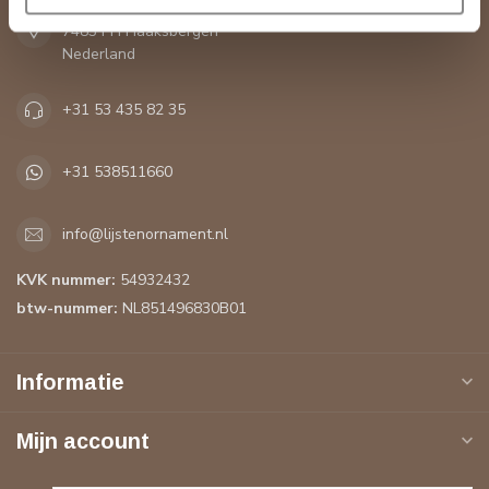
De Greune 28A
7483 PH Haaksbergen
Nederland
+31 53 435 82 35
+31 538511660
info@lijstenornament.nl
KVK nummer:
54932432
btw-nummer:
NL851496830B01
Informatie
Mijn account