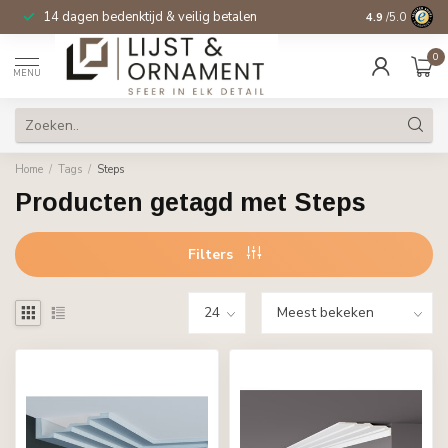
14 dagen bedenktijd & veilig betalen
4.9
/5.0
0
MENU
Home
/
Tags
/
Steps
Producten getagd met Steps
Filters