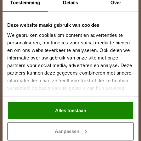
Blijf op de hoogte over onze laatste acties
Toestemming
Details
Over
Deze website maakt gebruik van cookies
Meer informatie
We gebruiken cookies om content en advertenties te
Heeft u een vraag over een product of uw bestelling? Op onze
personaliseren, om functies voor social media te bieden
klantenservicepagina vindt u onze contactgegevens, antwoorden
en om ons websiteverkeer te analyseren. Ook delen we
op veelgestelde vragen en alle mogelijkheden om contact met
informatie over uw gebruik van onze site met onze
ons op te nemen.
partners voor social media, adverteren en analyse. Deze
partners kunnen deze gegevens combineren met andere
Klantenservice
informatie die u aan ze heeft verstrekt of die ze hebben
verzameld op basis van uw gebruik van hun services.
Lijst & Ornament
Alles toestaan
Contactgegevens
Aanpassen
De Greune 28A
7483 PH Haaksbergen