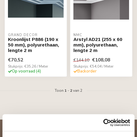
GRAND DECOR
NMC
Kroonlijst P886 (190 x
Arstyl AD21 (255 x 60
50 mm), polyurethaan,
mm), polyurethaan,
lengte 2 m
lengte 2 m
€70,52
€108,08
€144,10
Stukprijs: €35,26 / Meter
Stukprijs: €54,04 / Meter
Op voorraad (4)
Backorder
Toon
1
-
2
van 2
Abonneer je op onze nieuwsbrief