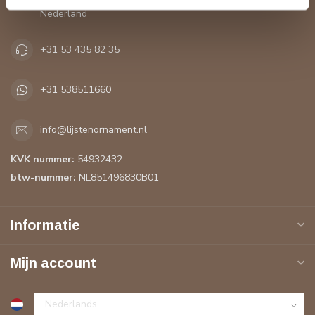
Nederland
+31 53 435 82 35
+31 538511660
info@lijstenornament.nl
KVK nummer:
54932432
btw-nummer:
NL851496830B01
Informatie
Mijn account