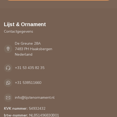
Lijst & Ornament
Contactgegevens
De Greune 28A
7483 PH Haaksbergen
Nederland
+31 53 435 82 35
+31 538511660
info@lijstenornament.nl
KVK nummer:
54932432
btw-nummer:
NL851496830B01