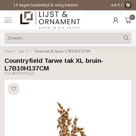
14 dagen bedenktijd & veilig betalen
4.9
/5.0
0
MENU
Home
/
Look 21
/
Tarwe tak XL bruin-L7B10H137CM
Countryfield Tarwe tak XL bruin-
L7B10H137CM
COUNTRYFIELD