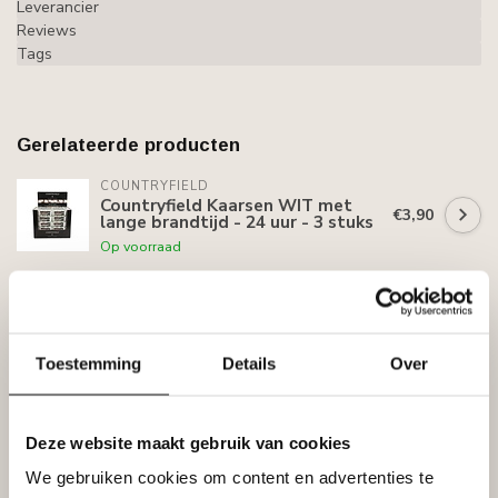
Leverancier
Reviews
Tags
Gerelateerde producten
COUNTRYFIELD
Countryfield Kaarsen WIT met
€3,90
lange brandtijd - 24 uur - 3 stuks
Op voorraad
COUNTRYFIELD
Countryfield Theelicht ro Altona
€15,83
S messing-L13B13H10,5CM
Toestemming
Details
Over
Op voorraad
COUNTRYFIELD
Countryfield Theelicht Altona M
Deze website maakt gebruik van cookies
€32,65
messing-L19B19H15,5CM
We gebruiken cookies om content en advertenties te
Niet op voorraad