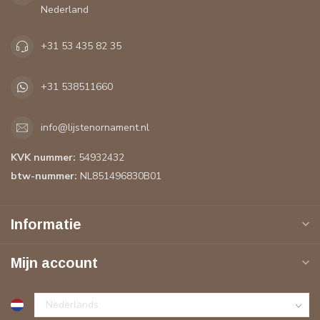
Nederland
+31 53 435 82 35
+31 538511660
info@lijstenornament.nl
KVK nummer:
54932432
btw-nummer:
NL851496830B01
Informatie
Mijn account