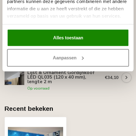
partners kunnen deze gegevens combineren met andere
80 mm), plafondlijst lengte 2 m
€9,90
informatie die u aan ze heeft verstrekt of die ze hebben
Op voorraad
verzameld op basis van uw gebruik van hun services.
LIJST & ORNAMENT
Lijst & Ornament MD161 (92 x 83
mm), lengte 2 m, HDPS - LED
Alles toestaan
€39,78
sierlijst voor indirecte
verlichting
Op voorraad
Aanpassen
LIJST & ORNAMENT
Lijst & Ornament Gordijnkoof
LED QL035 (120 x 40 mm),
€34,10
lengte 2 m
Op voorraad
Recent bekeken