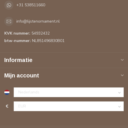
+31 538511660
info@lijstenornament.nl
KVK nummer:
54932432
btw-nummer:
NL851496830B01
Informatie
Mijn account
€