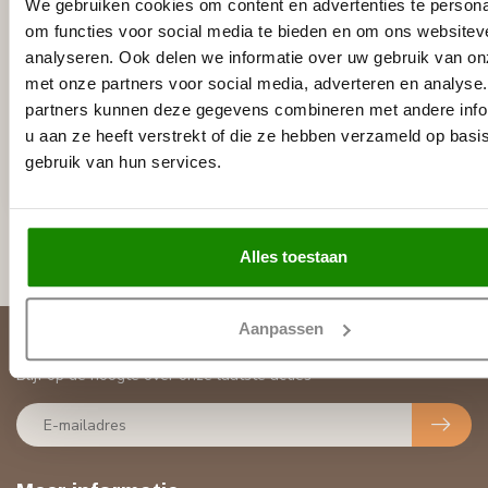
We gebruiken cookies om content en advertenties te persona
om functies voor social media te bieden en om ons websitev
analyseren. Ook delen we informatie over uw gebruik van on
met onze partners voor social media, adverteren en analyse
VIDELLA
Wandlijst SR4 (40 x 15
partners kunnen deze gegevens combineren met andere info
mm), lengte 2 m
u aan ze heeft verstrekt of die ze hebben verzameld op basi
€8,90
gebruik van hun services.
Stukprijs: €4,45 / Meter
Niet op voorraad
Alles toestaan
Aanpassen
Abonneer je op onze nieuwsbrief
Blijf op de hoogte over onze laatste acties