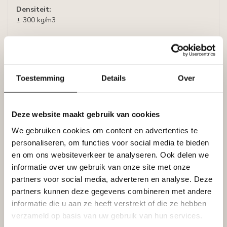
Densiteit:
± 300 kg/m3
Afmetingen:
Hoogte: 58 mm
Breedte: 13 mm
Lengte: 200 cm
Toestemming
Details
Over
Uitvoering
- Kleur : zwart
Deze website maakt gebruik van cookies
- Lijmen met : ZWARTE Adefix lijm, lijmverbruik: 5-6 meter
lijst per lijmkoker.
We gebruiken cookies om content en advertenties te
- Afwerking : Voorgeschilderd met watergedragen primer,
personaliseren, om functies voor social media te bieden
overschilderbaar met alle verven op waterbasis, zoals
en om ons websiteverkeer te analyseren. Ook delen we
acrylverf, latex of muurverf (oplosmiddelvrij).
informatie over uw gebruik van onze site met onze
partners voor social media, adverteren en analyse. Deze
partners kunnen deze gegevens combineren met andere
Specificaties
informatie die u aan ze heeft verstrekt of die ze hebben
Leverancier
verzameld op basis van uw gebruik van hun services.
Reviews