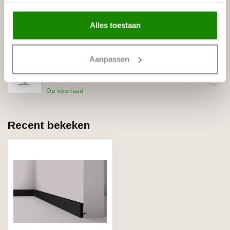
Tags
Alles toestaan
Gerelateerde producten
Aanpassen
NMC
NMC Adefix BLACK lijmkoker 310
€11,95
ml
Op voorraad
Recent bekeken