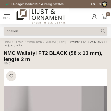
14 dagen bedenktijd & veilig betalen
4.9
/5.0
0
MENU
Home
/
Plinten
/
Vloerplinten
/
Wallstyl (HDPS)
/
Wallstyl FT2 BLACK (58 x 13
mm), lengte 2 m
NMC Wallstyl FT2 BLACK (58 x 13 mm),
lengte 2 m
NMC