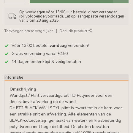
Op werkdagen vóór 13:00 uur besteld, direct verzonden!
(bij voldoende voorraad). Let op: aangepaste verzenddagen
van 3 t/m 28 aug 2026.
Toevoegen om te vergelijken
Deel dit product
Vóór 13:00 besteld,
vandaag
verzonden!
Gratis verzending vanaf €150
14 dagen bedenktijd & veilig betalen
Informatie
Omschrijving
Wandlijst / Plint vervaardigd uit HD Polymeer voor een
decoratieve afwerking op de wand.
De FT2 BLACK WALLSTYL plint is zwart tot in de kern voor
een strakke snit en afwerking. Alle elementen van de
BLACK-collectie zijn gemaakt van water- en krasbestendig
polystyreen met hoge dichtheid. De plinten bevatten
gerecycleerde materialen en zijn zelf 100% recycleerbaar.