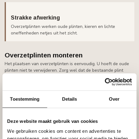
Strakke afwerking
Overzetplinten werken oude plinten, kieren en lichte
oneffenheden netjes uit het zicht.
Overzetplinten monteren
Het plaatsen van overzetplinten is eenvoudig. U hoeft de oude
plinten niet te verwijderen. Zorg wel dat de bestaande plint
schoon, droog en stofvrij is voordat u begint.
Meet de bestaande plint op in hoogte en dikte.
Controleer of de binnenmaat van de overzetplint groot
Toestemming
Details
Over
genoeg is.
Zaag de overzetplinten op maat.
Controleer eerst de passing rond hoeken en deurposten.
Deze website maakt gebruik van cookies
Breng montagekit of High Tack aan op de achterzijde.
We gebruiken cookies om content en advertenties te
personaliseren, om functies voor social media te bieden
Druk de overzetplint stevig over de bestaande plint.