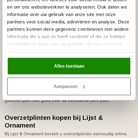
en om ons websiteverkeer te analyseren. Ook delen we
Werk naden, hoeken en kieren af met overschilderbare kit.
informatie over uw gebruik van onze site met onze
Schilder de plinten indien gewenst in de juiste kleur.
partners voor social media, adverteren en analyse. Deze
partners kunnen deze gegevens combineren met andere
Overzetplinten, opzetplinten en
informatie die u aan ze heeft verstrekt of die ze hebben
renovatieplinten
verzameld op basis van uw gebruik van hun services.
De termen overzetplint, opzetplint en renovatieplint worden vaak
door elkaar gebruikt. In de meeste gevallen gaat het om een plint
die over een bestaande plint wordt geplaatst. Het doel is
Alles toestaan
hetzelfde: oude plinten wegwerken zonder te slopen en de
ruimte snel een nieuwe afwerking geven.
Aanpassen
Let bij het vergelijken van verschillende modellen vooral op
materiaal, hoogte, dikte en binnenmaat. Zo voorkomt u dat de
gekozen plint niet goed over de bestaande plint past.
Overzetplinten kopen bij Lijst &
Ornament
Bij Lijst & Ornament bestelt u overzetplinten eenvoudig online.