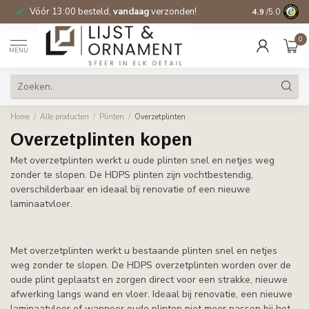
Vóór 13:00 besteld,
vandaag
verzonden!
Gratis verzen
4.9
/5.0
0
MENU
Home
/
Alle producten
/
Plinten
/
Overzetplinten
Overzetplinten kopen
Met overzetplinten werkt u oude plinten snel en netjes weg
zonder te slopen. De HDPS plinten zijn vochtbestendig,
overschilderbaar en ideaal bij renovatie of een nieuwe
laminaatvloer.
Met overzetplinten werkt u bestaande plinten snel en netjes
weg zonder te slopen. De HDPS overzetplinten worden over de
oude plint geplaatst en zorgen direct voor een strakke, nieuwe
afwerking langs wand en vloer. Ideaal bij renovatie, een nieuwe
laminaatvloer of wanneer oude plinten niet meer passen bij het