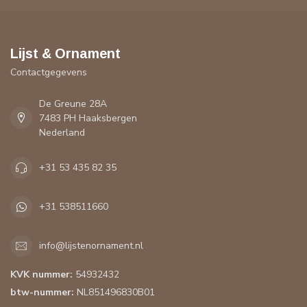
Lijst & Ornament
Contactgegevens
De Greune 28A
7483 PH Haaksbergen
Nederland
+31 53 435 82 35
+31 538511660
info@lijstenornament.nl
KVK nummer:
54932432
btw-nummer:
NL851496830B01