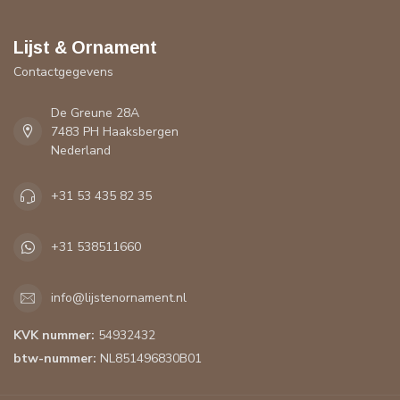
Lijst & Ornament
Contactgegevens
De Greune 28A
7483 PH Haaksbergen
Nederland
+31 53 435 82 35
+31 538511660
info@lijstenornament.nl
KVK nummer:
54932432
btw-nummer:
NL851496830B01