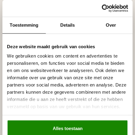
LIJST & ORNAMENT
LIJST & ORNAMENT
Plint MD001 (21 x 21
Plint MD008 (80 x 17
mm), lengte 2 m
mm), lengte 2 m
€7,14
€18,78
Toestemming
Details
Over
Stukprijs: €3,57 / Meter
Stukprijs: €9,39 / Meter
Op voorraad (86)
Op voorraad (25)
Deze website maakt gebruik van cookies
We gebruiken cookies om content en advertenties te
personaliseren, om functies voor social media te bieden
en om ons websiteverkeer te analyseren. Ook delen we
informatie over uw gebruik van onze site met onze
partners voor social media, adverteren en analyse. Deze
partners kunnen deze gegevens combineren met andere
informatie die u aan ze heeft verstrekt of die ze hebben
LIJST & ORNAMENT
LIJST & ORNAMENT
verzameld op basis van uw gebruik van hun services.
Plint MD009 (100 x 17
Plint MD011 (40 x 10
mm), lengte 2 m
mm), lengte 2 m
€20,74
€11,40
Alles toestaan
Stukprijs: €10,37 / Meter
Stukprijs: €5,70 / Meter