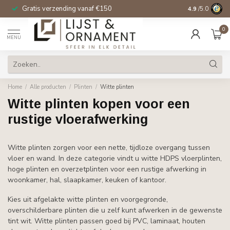
Gratis verzending vanaf €150
14 dagen beden
4.9
/5.0
0
MENU
Home
/
Alle producten
/
Plinten
/
Witte plinten
Witte plinten kopen voor een
rustige vloerafwerking
Witte plinten zorgen voor een nette, tijdloze overgang tussen
vloer en wand. In deze categorie vindt u witte HDPS vloerplinten,
hoge plinten en overzetplinten voor een rustige afwerking in
woonkamer, hal, slaapkamer, keuken of kantoor.
Kies uit afgelakte witte plinten en voorgegronde,
overschilderbare plinten die u zelf kunt afwerken in de gewenste
tint wit. Witte plinten passen goed bij PVC, laminaat, houten