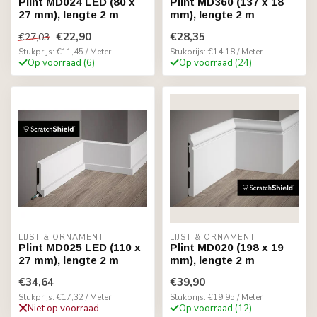
Plint MD024 LED (80 x
Plint MD360 (137 x 18
27 mm), lengte 2 m
mm), lengte 2 m
€22,90
€28,35
€27,03
Stukprijs: €11,45 / Meter
Stukprijs: €14,18 / Meter
Op voorraad (6)
Op voorraad (24)
LIJST & ORNAMENT
LIJST & ORNAMENT
Plint MD025 LED (110 x
Plint MD020 (198 x 19
27 mm), lengte 2 m
mm), lengte 2 m
€34,64
€39,90
Stukprijs: €17,32 / Meter
Stukprijs: €19,95 / Meter
Niet op voorraad
Op voorraad (12)