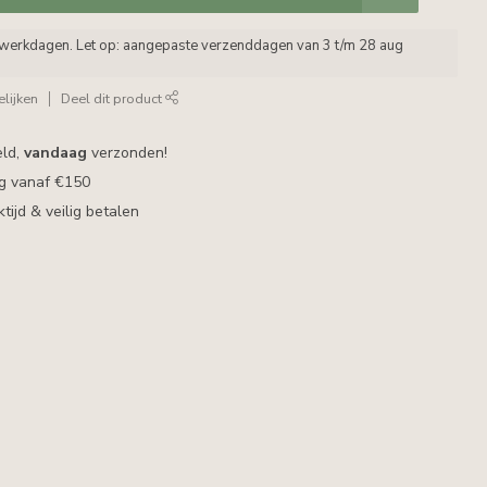
5 werkdagen. Let op: aangepaste verzenddagen van 3 t/m 28 aug
lijken
Deel dit product
eld,
vandaag
verzonden!
ng vanaf €150
ijd & veilig betalen