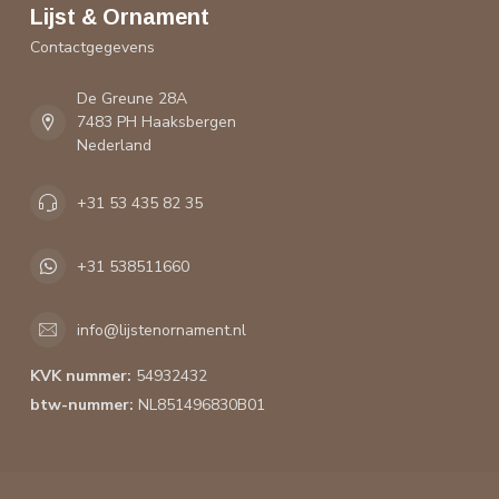
Lijst & Ornament
Contactgegevens
De Greune 28A
7483 PH Haaksbergen
Nederland
+31 53 435 82 35
+31 538511660
info@lijstenornament.nl
KVK nummer:
54932432
btw-nummer:
NL851496830B01