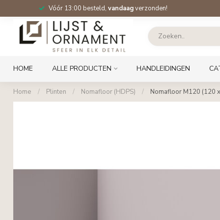
Vóór 13:00 besteld,
vandaag
verzonden!
HOME
ALLE PRODUCTEN
HANDLEIDINGEN
CA
Home
/
Plinten
/
Nomafloor (HDPS)
/
Nomafloor M120 (120 x