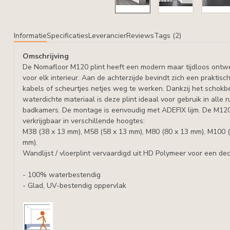
Informatie
Specificaties
Leverancier
Reviews
Tags (2)
Omschrijving
De Nomafloor M120 plint heeft een modern maar tijdloos ontwe
voor elk interieur. Aan de achterzijde bevindt zich een praktis
kabels of scheurtjes netjes weg te werken. Dankzij het schokb
waterdichte materiaal is deze plint ideaal voor gebruik in alle 
badkamers. De montage is eenvoudig met ADEFIX lijm. De M120
verkrijgbaar in verschillende hoogtes:
M38 (38 x 13 mm), M58 (58 x 13 mm), M80 (80 x 13 mm), M100 
mm).
Wandlijst / vloerplint vervaardigd uit HD Polymeer voor een d
- 100% waterbestendig
- Glad, UV-bestendig oppervlak