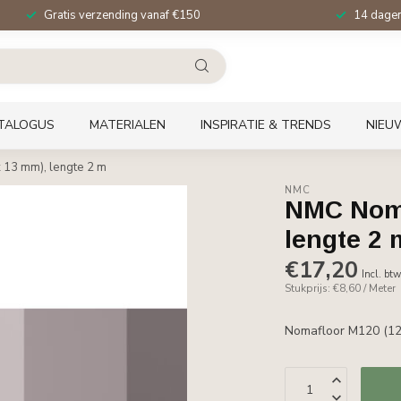
Gratis verzending vanaf €150
14 dagen 
TALOGUS
MATERIALEN
INSPIRATIE & TRENDS
NIEU
 13 mm), lengte 2 m
NMC
NMC Noma
lengte 2 
€17,20
Incl. bt
Stukprijs: €8,60 / Meter
Nomafloor M120 (120