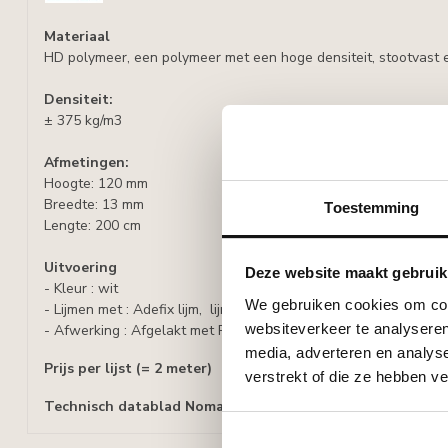
Materiaal
HD polymeer, een polymeer met een hoge densiteit, stootvast e
Densiteit:
± 375 kg/m3
Afmetingen:
Hoogte: 120 mm
Breedte: 13 mm
Toestemming
Lengte: 200 cm
Uitvoering
Deze website maakt gebruik
- Kleur : wit
We gebruiken cookies om cont
- Lijmen met : Adefix lijm, lijmverbruik: 8 meter lijst per lijmkoker
websiteverkeer te analyseren
- Afwerking : Afgelakt met RAL9016 (wit), indien gewenst over
media, adverteren en analys
Prijs per lijst (= 2 meter)
verstrekt of die ze hebben v
Technisch datablad Nomafloorplinten