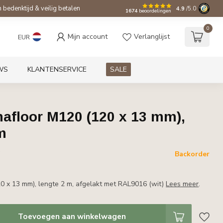
bedenktijd & veilig betalen
4.9
/5.0
1674
beoordelingen
0
Mijn account
Verlanglijst
EUR
WS
KLANTENSERVICE
SALE
floor M120 (120 x 13 mm),
m
w
Backorder
 x 13 mm), lengte 2 m, afgelakt met RAL9016 (wit)
Lees meer
.
Toevoegen aan winkelwagen