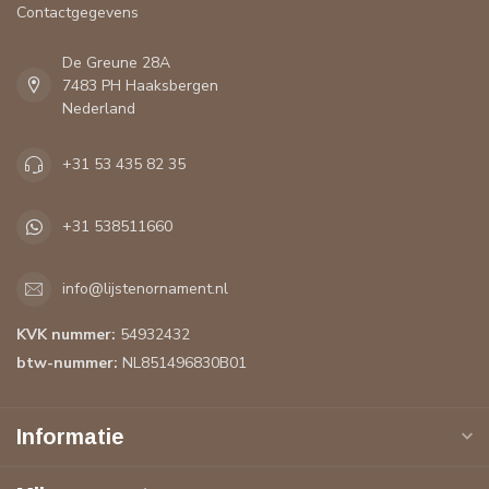
Contactgegevens
De Greune 28A
7483 PH Haaksbergen
Nederland
+31 53 435 82 35
+31 538511660
info@lijstenornament.nl
KVK nummer:
54932432
btw-nummer:
NL851496830B01
Informatie