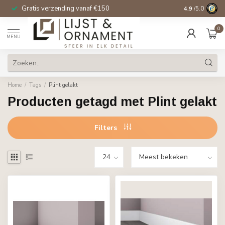
Gratis verzending vanaf €150
14 dagen beden
4.9
/5.0
0
MENU
Home
/
Tags
/
Plint gelakt
Producten getagd met Plint gelakt
Filters