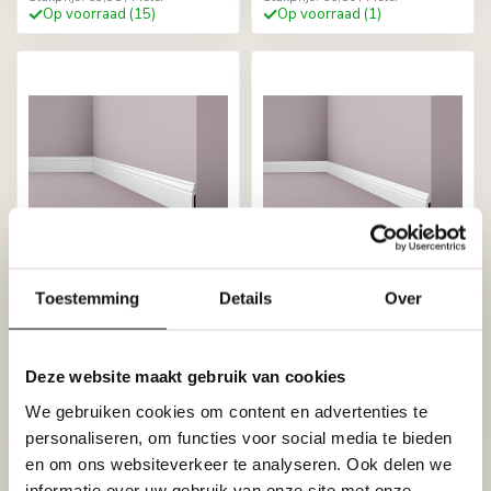
Op voorraad (15)
Op voorraad (1)
NMC
NMC
Toestemming
Details
Over
Wallstyl FB2F (100 x 13
Wallstyl FB1F (60 x 13
mm), lengte 2 m,
mm), lengte 2 m,
afgelakt met RAL9016
afgelakt met RAL9016
(wit)
(wit)
Deze website maakt gebruik van cookies
€20,64
€12,24
We gebruiken cookies om content en advertenties te
Stukprijs: €10,32 / Meter
Stukprijs: €6,12 / Meter
Op voorraad (1)
Op voorraad (4)
personaliseren, om functies voor social media te bieden
en om ons websiteverkeer te analyseren. Ook delen we
informatie over uw gebruik van onze site met onze