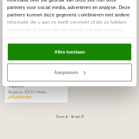
partners voor social media, adverteren en analyse. Deze
partners kunnen deze gegevens combineren met andere
informatie die u aan ze heeft verstrekt of die ze hebben
verzameld op basis van uw gebruik van hun services.
Alles toestaan
NMC
Nomafloor CS110
Overzetplint (110 x 22
Aanpassen
mm), lengte 2 m
€19,40
Stukprijs: €9,70 / Meter
Backorder
Toon
1
-
9
van 9