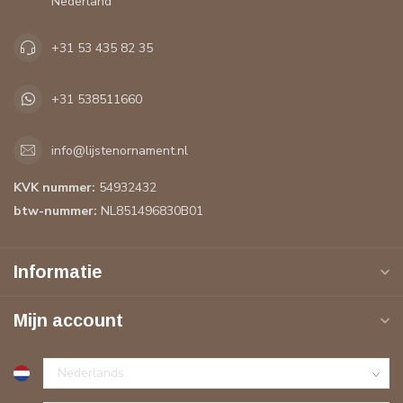
Nederland
+31 53 435 82 35
+31 538511660
info@lijstenornament.nl
KVK nummer:
54932432
btw-nummer:
NL851496830B01
Informatie
Mijn account