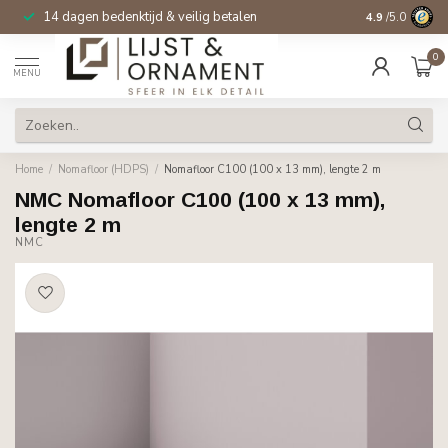
14 dagen bedenktijd & veilig betalen
4.9
/5.0
0
MENU
Home
/
Nomafloor (HDPS)
/
Nomafloor C100 (100 x 13 mm), lengte 2 m
NMC Nomafloor C100 (100 x 13 mm),
lengte 2 m
NMC