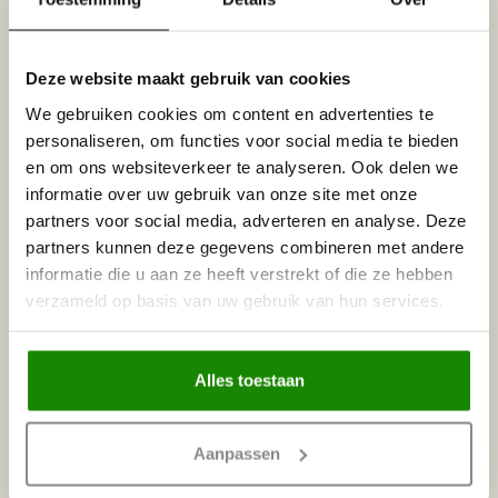
Prijs per lijst (= 2 meter)
Technisch datablad Nomafloorplinten
Deze website maakt gebruik van cookies
Specificaties
We gebruiken cookies om content en advertenties te
Leverancier
personaliseren, om functies voor social media te bieden
Reviews
en om ons websiteverkeer te analyseren. Ook delen we
Tags
informatie over uw gebruik van onze site met onze
partners voor social media, adverteren en analyse. Deze
partners kunnen deze gegevens combineren met andere
Gerelateerde producten
informatie die u aan ze heeft verstrekt of die ze hebben
verzameld op basis van uw gebruik van hun services.
NMC
NMC Adefix lijmkoker 310 ml
€8,95
Op voorraad
Alles toestaan
Recent bekeken
Aanpassen