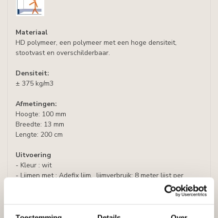
Materiaal
HD polymeer, een polymeer met een hoge densiteit,
stootvast en overschilderbaar.
Densiteit:
± 375 kg/m3
Afmetingen:
Hoogte: 100 mm
Breedte: 13 mm
Lengte: 200 cm
Uitvoering
- Kleur : wit
- Lijmen met : Adefix lijm, lijmverbruik: 8 meter lijst per
lijmkoker.
- Afwerking : Afgelakt met RAL9016 (wit), indien gewenst
overschilderbaar.
Toestemming
Details
Over