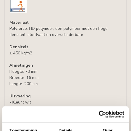
Materiaal
Polyforce: HD polymeer, een polymeer met een hoge
densiteit, stootvast en overschilderbaar.
Densiteit
± 450 kg/m2
Afmetingen
Hoogte: 70 mm
Breedte: 16 mm
Lengte: 200 cm
Uitvoering
- Kleur : wit
- Lijmen met : Adefix lijm, lijmverbruik: 7 - 8 meter lijst per
lijmkoker.
- Afwerking: Voorgeschilderd met watergedragen primer,
overschilderbaar met alle verven op waterbasis, zoals
Toestemming
Details
Over