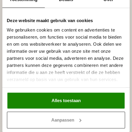
acrylverf, latex of muurverf (oplosmiddelvrij).
Prijs per plint (= 2 meter)
Deze website maakt gebruik van cookies
Specificaties
We gebruiken cookies om content en advertenties te
Leverancier
personaliseren, om functies voor social media te bieden
Reviews
Tags
en om ons websiteverkeer te analyseren. Ook delen we
informatie over uw gebruik van onze site met onze
partners voor social media, adverteren en analyse. Deze
partners kunnen deze gegevens combineren met andere
Gerelateerde producten
informatie die u aan ze heeft verstrekt of die ze hebben
verzameld op basis van uw gebruik van hun services.
NMC
NMC Adefix lijmkoker 310 ml
€8,95
Op voorraad
Alles toestaan
Recent bekeken
Aanpassen