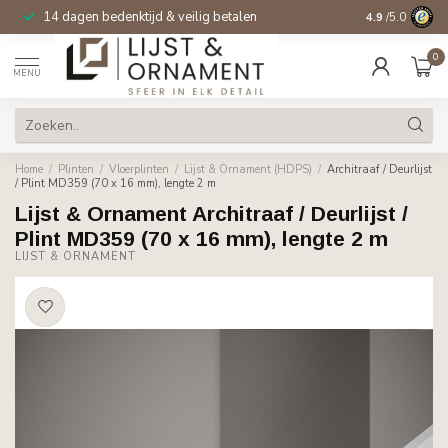
14 dagen bedenktijd & veilig betalen
4.9
/5.0
0
MENU
Home
/
Plinten
/
Vloerplinten
/
Lijst & Ornament (HDPS)
/
Architraaf / Deurlijst
/ Plint MD359 (70 x 16 mm), lengte 2 m
Lijst & Ornament Architraaf / Deurlijst /
Plint MD359 (70 x 16 mm), lengte 2 m
LIJST & ORNAMENT