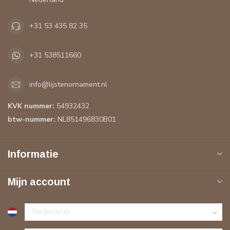
+31 53 435 82 35
+31 538511660
info@lijstenornament.nl
KVK nummer:
54932432
btw-nummer:
NL851496830B01
Informatie
Mijn account