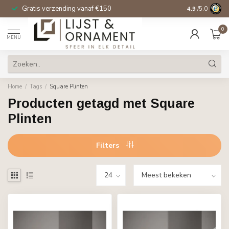
Gratis verzending vanaf €150
14 dagen beden
4.9
/5.0
0
MENU
Home
/
Tags
/
Square Plinten
Producten getagd met Square
Plinten
Filters