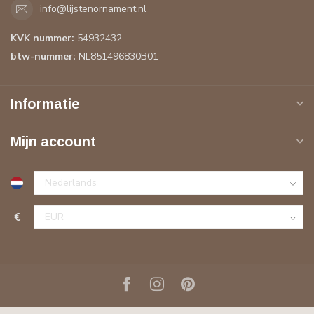
info@lijstenornament.nl
KVK nummer:
54932432
btw-nummer:
NL851496830B01
Informatie
Mijn account
€