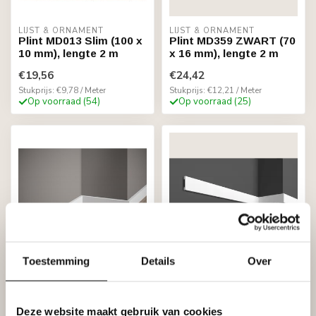
LIJST & ORNAMENT
LIJST & ORNAMENT
Plint MD013 Slim (100 x
Plint MD359 ZWART (70
10 mm), lengte 2 m
x 16 mm), lengte 2 m
€19,56
€24,42
Stukprijs: €9,78 / Meter
Stukprijs: €12,21 / Meter
Op voorraad (54)
Op voorraad (25)
Toestemming
Details
Over
LIJST & ORNAMENT
GRAND DECOR
Plint MD011 (40 x 10
Muurplint / Vloerplint
mm), lengte 2 m
HCR504 (48 x 10 mm),
lengte 2 m
Deze website maakt gebruik van cookies