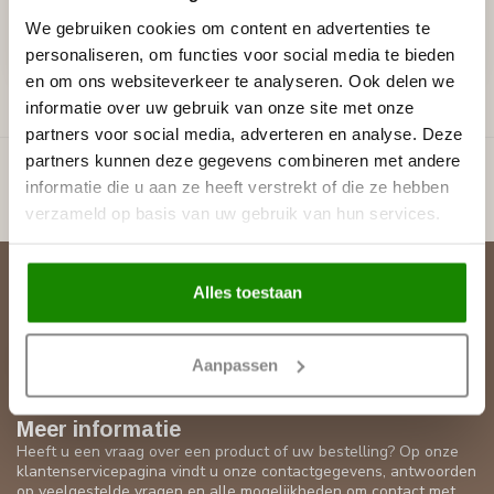
€11,40
€12,52
We gebruiken cookies om content en advertenties te
Stukprijs: €5,70 / Meter
Stukprijs: €6,26 / Meter
personaliseren, om functies voor social media te bieden
Op voorraad
Op voorraad (24)
en om ons websiteverkeer te analyseren. Ook delen we
informatie over uw gebruik van onze site met onze
partners voor social media, adverteren en analyse. Deze
Toon
1
-
6
van 6
partners kunnen deze gegevens combineren met andere
informatie die u aan ze heeft verstrekt of die ze hebben
verzameld op basis van uw gebruik van hun services.
Abonneer je op onze nieuwsbrief
Alles toestaan
Blijf op de hoogte over onze laatste acties
Aanpassen
Meer informatie
Heeft u een vraag over een product of uw bestelling? Op onze
klantenservicepagina vindt u onze contactgegevens, antwoorden
op veelgestelde vragen en alle mogelijkheden om contact met