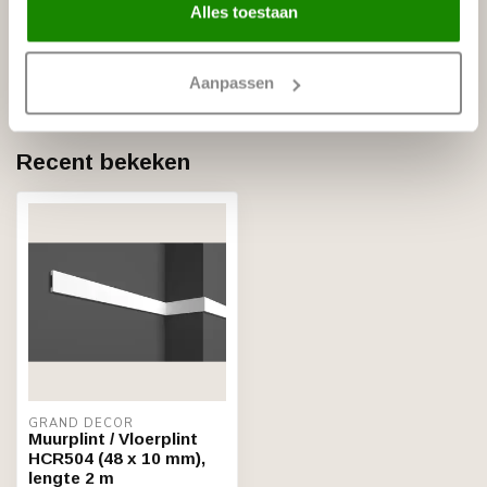
Alles toestaan
GRAND DECOR
Grand Decor HCR504-1
hoekbochten (150 x 150 mm),
€14,25
polyurethaan, set (4 hoeken)
Aanpassen
Niet op voorraad
Recent bekeken
GRAND DECOR
Muurplint / Vloerplint
HCR504 (48 x 10 mm),
lengte 2 m