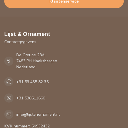
Klantenservice
Lijst & Ornament
Contactgegevens
De Greune 28A
7483 PH Haaksbergen
Nederland
+31 53 435 82 35
+31 538511660
info@lijstenornament.nl
KVK nummer:
54932432