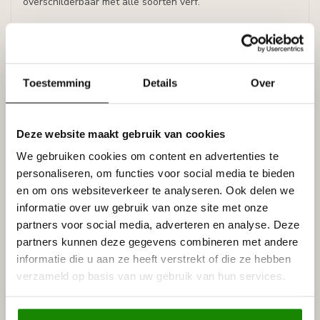
overschilderbaar met alle soorten verf.
Prijs per plint (= 2 meter)
Bijbehorende hoeken / sierstukjes voor kaderlijst
HCR502:
Toestemming
Details
Over
-
Grand Decor HCR504-1 hoekbochten (150 x 150 mm), set
(4 stuks)
Specificaties
Deze website maakt gebruik van cookies
Leverancier
We gebruiken cookies om content en advertenties te
Reviews
personaliseren, om functies voor social media te bieden
Tags
en om ons websiteverkeer te analyseren. Ook delen we
informatie over uw gebruik van onze site met onze
partners voor social media, adverteren en analyse. Deze
Gerelateerde producten
partners kunnen deze gegevens combineren met andere
informatie die u aan ze heeft verstrekt of die ze hebben
NMC
NMC Adefix lijmkoker 310 ml
€8,95
verzameld op basis van uw gebruik van hun services.
Op voorraad