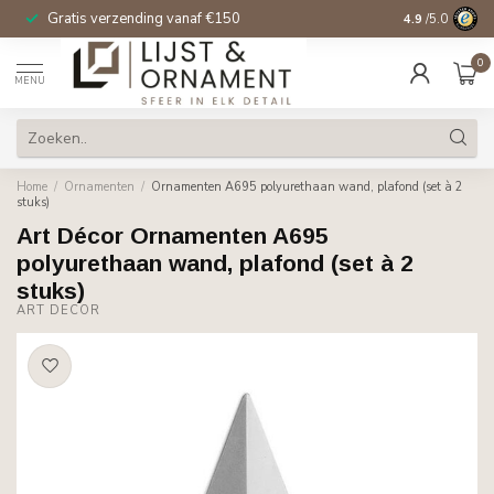
Gratis verzending vanaf €150
14 dagen beden
4.9
/5.0
0
MENU
Home
/
Ornamenten
/
Ornamenten A695 polyurethaan wand, plafond (set à 2
stuks)
Art Décor Ornamenten A695
polyurethaan wand, plafond (set à 2
stuks)
ART DÉCOR