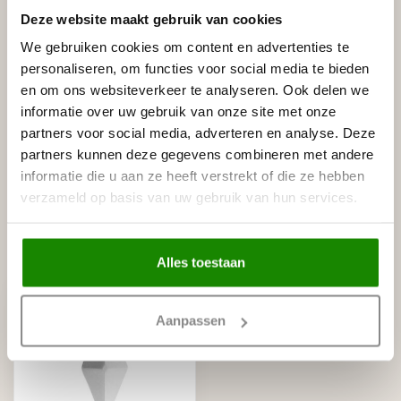
Leverancier
Deze website maakt gebruik van cookies
Reviews
Tags
We gebruiken cookies om content en advertenties te
personaliseren, om functies voor social media te bieden
en om ons websiteverkeer te analyseren. Ook delen we
informatie over uw gebruik van onze site met onze
Gerelateerde producten
partners voor social media, adverteren en analyse. Deze
partners kunnen deze gegevens combineren met andere
NMC
NMC Adefix lijmkoker 310 ml
€8,95
informatie die u aan ze heeft verstrekt of die ze hebben
Op voorraad
verzameld op basis van uw gebruik van hun services.
Recent bekeken
Alles toestaan
Aanpassen