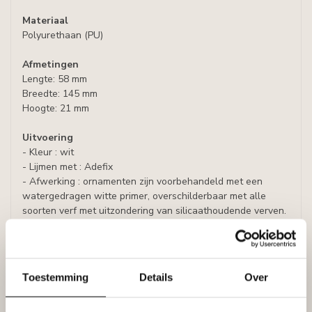
Materiaal
Polyurethaan (PU)
Afmetingen
Lengte: 58 mm
Breedte: 145 mm
Hoogte: 21 mm
Uitvoering
- Kleur : wit
- Lijmen met : Adefix
- Afwerking : ornamenten zijn voorbehandeld met een
watergedragen witte primer, overschilderbaar met alle
soorten verf met uitzondering van silicaathoudende verven.
Genoemde prijs is per set (= 2 stuks)
Folder Art Decor / Arxat ornamenten
Toestemming
Details
Over
Specificaties