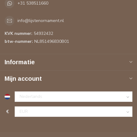
+31 538511660
info@lijstenornament.nl
KVK nummer:
54932432
btw-nummer:
NL851496830B01
Informatie
Mijn account
€