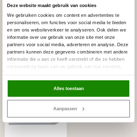
Gerelateerde producten
Deze website maakt gebruik van cookies
NMC
We gebruiken cookies om content en advertenties te
NMC Arstyl L4 (100 x 100 mm),
€63,52
polyurethaan, lengte 2 m
personaliseren, om functies voor social media te bieden
Op voorraad
en om ons websiteverkeer te analyseren. Ook delen we
informatie over uw gebruik van onze site met onze
partners voor social media, adverteren en analyse. Deze
NMC
NMC Adefix lijmkoker 310 ml
€8,95
partners kunnen deze gegevens combineren met andere
Op voorraad
informatie die u aan ze heeft verstrekt of die ze hebben
verzameld op basis van uw gebruik van hun services.
Recent bekeken
Alles toestaan
Aanpassen