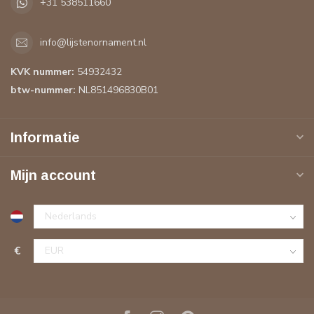
+31 538511660
info@lijstenornament.nl
KVK nummer:
54932432
btw-nummer:
NL851496830B01
Informatie
Mijn account
€