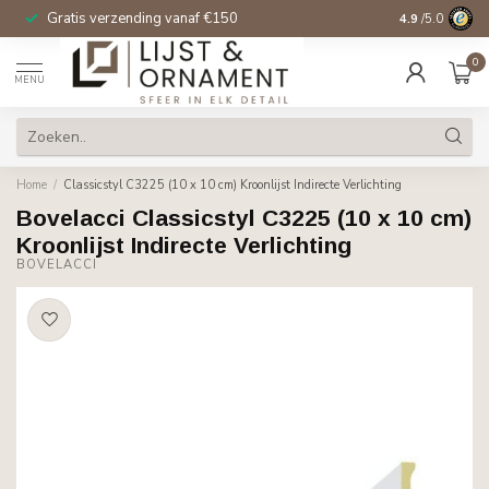
Gratis verzending vanaf €150
14 dagen beden
4.9
/5.0
0
MENU
Home
/
Classicstyl C3225 (10 x 10 cm) Kroonlijst Indirecte Verlichting
Bovelacci Classicstyl C3225 (10 x 10 cm)
Kroonlijst Indirecte Verlichting
BOVELACCI