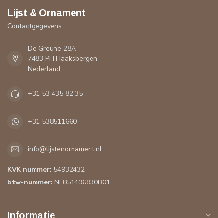
Lijst & Ornament
Contactgegevens
De Greune 28A
7483 PH Haaksbergen
Nederland
+31 53 435 82 35
+31 538511660
info@lijstenornament.nl
KVK nummer:
54932432
btw-nummer:
NL851496830B01
Informatie