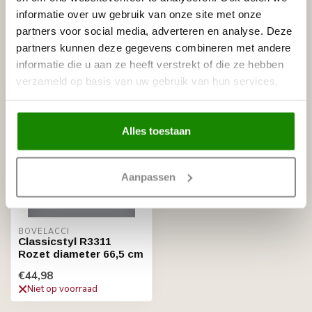
NMC Adefix lijmkoker 310 ml
€8,95
informatie over uw gebruik van onze site met onze
Op voorraad
partners voor social media, adverteren en analyse. Deze
partners kunnen deze gegevens combineren met andere
Recent bekeken
informatie die u aan ze heeft verstrekt of die ze hebben
verzameld op basis van uw gebruik van hun services.
Alles toestaan
Aanpassen
BOVELACCI
Classicstyl R3311
Rozet diameter 66,5 cm
€44,98
Niet op voorraad