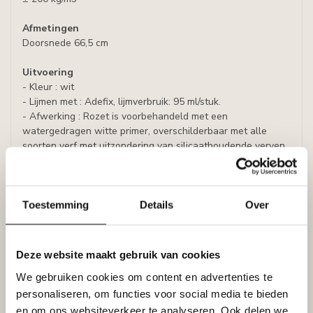
Afmetingen
Doorsnede 66,5 cm
Uitvoering
- Kleur : wit
- Lijmen met : Adefix, lijmverbruik: 95 ml/stuk.
- Afwerking : Rozet is voorbehandeld met een
watergedragen witte primer, overschilderbaar met alle
soorten verf met uitzondering van silicaathoudende verven.
Specificaties
Leverancier
Reviews
Toestemming
Details
Over
Tags
Deze website maakt gebruik van cookies
Gerelateerde producten
We gebruiken cookies om content en advertenties te
personaliseren, om functies voor social media te bieden
NMC
en om ons websiteverkeer te analyseren. Ook delen we