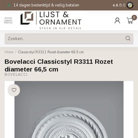
14 dagen bedenktijd & veilig betalen
4.9
/5.0
0
MENU
Home
/
Classicstyl R3311 Rozet diameter 66,5 cm
Bovelacci Classicstyl R3311 Rozet
diameter 66,5 cm
BOVELACCI