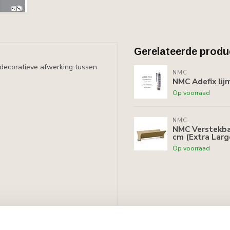
Gerelateerde produ
n decoratieve afwerking tussen
NMC
NMC Adefix lij
Op voorraad
NMC
NMC Verstekbak
cm (Extra Larg
Op voorraad