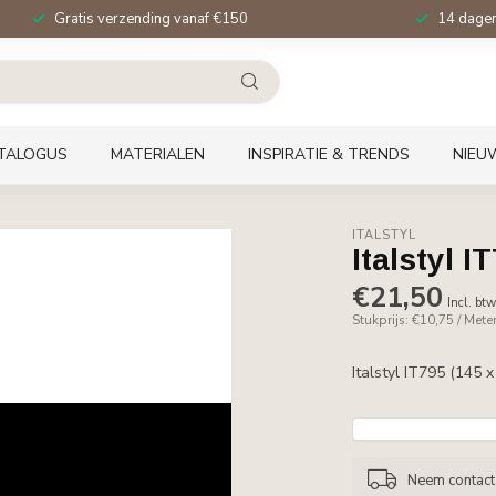
Gratis verzending vanaf €150
14 dagen 
TALOGUS
MATERIALEN
INSPIRATIE & TRENDS
NIEU
ITALSTYL
Italstyl 
€21,50
Incl. bt
Stukprijs: €10,75 / Mete
Italstyl IT795 (145 
Neem contact 