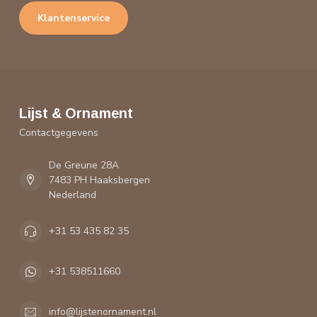
Klantenservice
Lijst & Ornament
Contactgegevens
De Greune 28A
7483 PH Haaksbergen
Nederland
+31 53 435 82 35
+31 538511660
info@lijstenornament.nl