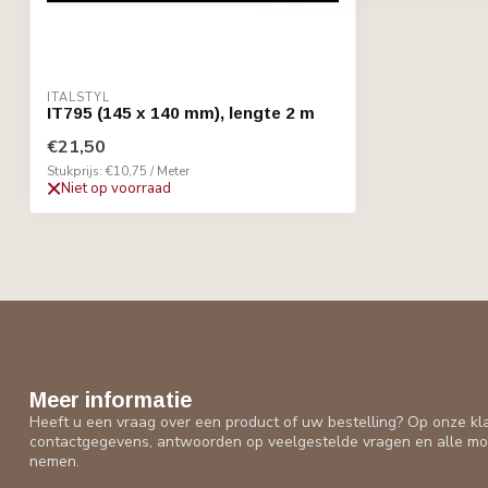
ITALSTYL
IT795 (145 x 140 mm), lengte 2 m
€21,50
Stukprijs: €10,75 / Meter
Niet op voorraad
Meer informatie
Heeft u een vraag over een product of uw bestelling? Op onze kl
contactgegevens, antwoorden op veelgestelde vragen en alle mo
nemen.