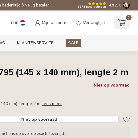
bedenktijd & veilig betalen
4.9
/5.0
1674
beoordelingen
0
Mijn account
Verlanglijst
EUR
WS
KLANTENSERVICE
SALE
IT795 (145 x 140 mm), lengte 2 m
w
Niet op voorraad
r
x 140 mm), lengte 2 m
Lees meer
.
Niet op voorraad
met ons op over de exacte levertijd.