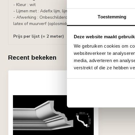
- Kleur : wit
- Lijmen met : Adefix lijm, lijmverbruik: 2 - 3 meter lijst per lijmko
Toestemming
- Afwerking : Onbeschilderd, overschilderbaar met alle verven o
latex of muurverf (oplosmiddelvrij).
Prijs per lijst (= 2 meter)
Deze website maakt gebruik
We gebruiken cookies om cont
websiteverkeer te analyseren
Recent bekeken
media, adverteren en analys
verstrekt of die ze hebben v