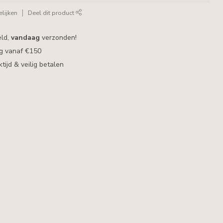
lijken
Deel dit product
eld,
vandaag
verzonden!
ng vanaf €150
ijd & veilig betalen