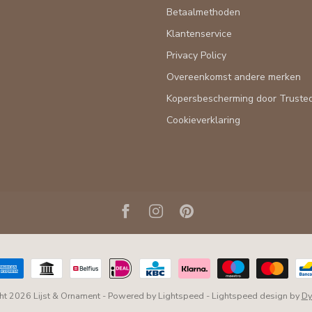
Betaalmethoden
Klantenservice
Privacy Policy
Overeenkomst andere merken
Kopersbescherming door Truste
Cookieverklaring
ht 2026 Lijst & Ornament
- Powered by
Lightspeed
-
Lightspeed design
by
Dy