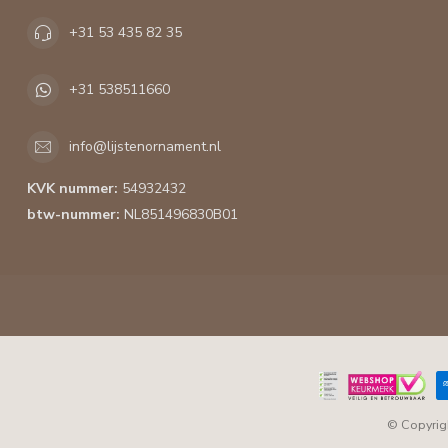
+31 53 435 82 35
+31 538511660
info@lijstenornament.nl
KVK nummer:
54932432
btw-nummer:
NL851496830B01
© Copyrig