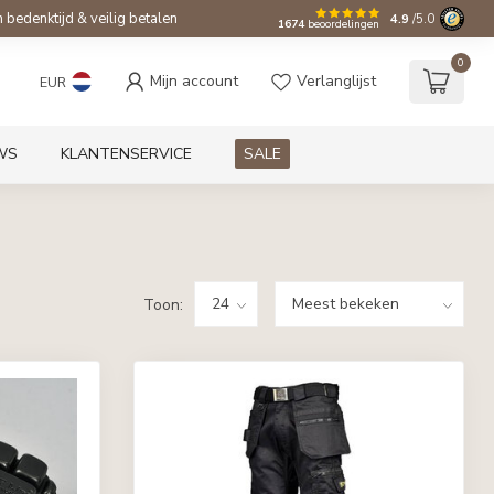
bedenktijd & veilig betalen
4.9
/5.0
1674
beoordelingen
0
Mijn account
Verlanglijst
EUR
WS
KLANTENSERVICE
SALE
Toon: