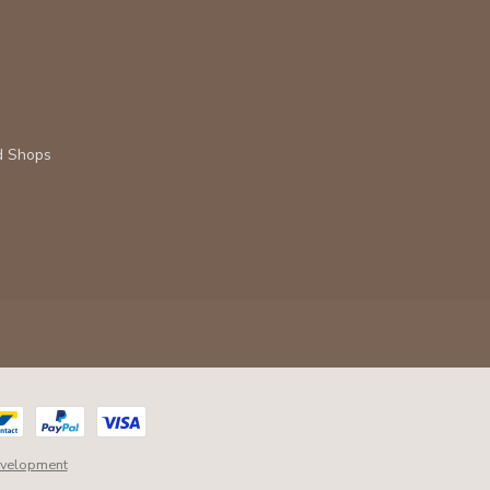
d Shops
velopment