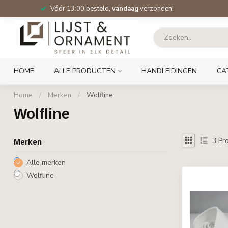
Vóór 13:00 besteld,
vandaag
verzonden!
HOME
ALLE PRODUCTEN
HANDLEIDINGEN
CA
Home
/
Merken
/
Wolfline
Wolfline
3
Pro
Merken
Alle merken
Wolfline