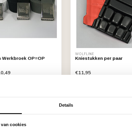
WOLFLINE
m Werkbroek OP=OP
Kniestukken per paar
0,49
€11,95
aad
Niet op voorraad
Toon
1
-
3
van 3
Details
 van cookies