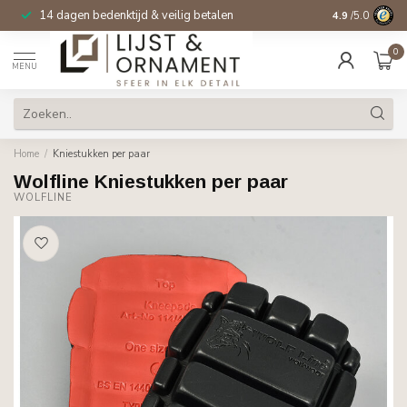
14 dagen bedenktijd & veilig betalen
4.9
/5.0
0
MENU
Home
/
Kniestukken per paar
Wolfline Kniestukken per paar
WOLFLINE