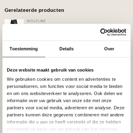
Gerelateerde producten
WOLFLINE
€68,95
Wolfline Werkbroek Constructor
Zwart OP=OP
€48,95
Niet op voorraad
Toestemming
Details
Over
WOLFLINE
€20,49
Wolfline Broekriem Werkbroek
OP=OP
€10,49
Niet op voorraad
Deze website maakt gebruik van cookies
We gebruiken cookies om content en advertenties te
personaliseren, om functies voor social media te bieden
Recent bekeken
en om ons websiteverkeer te analyseren. Ook delen we
informatie over uw gebruik van onze site met onze
partners voor social media, adverteren en analyse. Deze
partners kunnen deze gegevens combineren met andere
informatie die u aan ze heeft verstrekt of die ze hebben
verzameld op basis van uw gebruik van hun services.