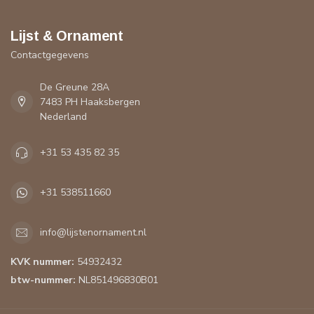
Lijst & Ornament
Contactgegevens
De Greune 28A
7483 PH Haaksbergen
Nederland
+31 53 435 82 35
+31 538511660
info@lijstenornament.nl
KVK nummer:
54932432
btw-nummer:
NL851496830B01