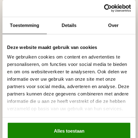
Leverancier
Reviews
Tags
Toestemming
Details
Over
Gerelateerde producten
Deze website maakt gebruik van cookies
NMC
We gebruiken cookies om content en advertenties te
NMC Adefix lijmkoker 310 ml
€8,95
personaliseren, om functies voor social media te bieden
Op voorraad
en om ons websiteverkeer te analyseren. Ook delen we
informatie over uw gebruik van onze site met onze
GRAND DECOR
partners voor social media, adverteren en analyse. Deze
Grand Decor Kaderlijst CR824
(42 x 18 mm), polyurethaan,
partners kunnen deze gegevens combineren met andere
€14,78
lengte 2 m
informatie die u aan ze heeft verstrekt of die ze hebben
Niet op voorraad
verzameld op basis van uw gebruik van hun services.
GRAND DECOR
Grand Decor CR824B
hoekbochten (230 x 230 mm),
Alles toestaan
€31,79
polyurethaan, set (4 hoeken)