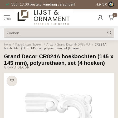
Vóór 13:00 besteld,
vandaag
verzonden!
Gratis verzen
4.9
/5.0
0
MENU
Home
/
Kaderlijsten / hoeken
/
Arstyl / Grand Decor (HDPS / PU)
/
CR824A
hoekbochten (145 x 145 mm), polyurethaan, set (4 hoeken)
Grand Decor CR824A hoekbochten (145 x
145 mm), polyurethaan, set (4 hoeken)
GRAND DECOR