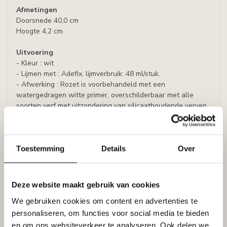
Afmetingen
Doorsnede 40,0 cm
Hoogte 4,2 cm
Uitvoering
- Kleur : wit
- Lijmen met : Adefix, lijmverbruik: 48 ml/stuk.
- Afwerking : Rozet is voorbehandeld met een
watergedragen witte primer, overschilderbaar met alle
soorten verf met uitzondering van silicaathoudende verven.
Specificaties
Leverancier
Reviews
Toestemming
Details
Over
Tags
Deze website maakt gebruik van cookies
Gerelateerde producten
We gebruiken cookies om content en advertenties te
personaliseren, om functies voor social media te bieden
NMC
en om ons websiteverkeer te analyseren. Ook delen we