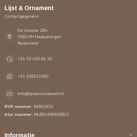
Lijst & Ornament
Contactgegevens
De Greune 28A
7483 PH Haaksbergen
Nederland
+31 53 435 82 35
+31 538511660
info@lijstenornament.nl
KVK nummer:
54932432
btw-nummer:
NL851496830B01
Informatie