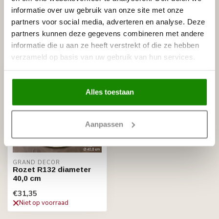
NMC Adefix lijmkoker 310 ml
€8,95
informatie over uw gebruik van onze site met onze
Op voorraad
partners voor social media, adverteren en analyse. Deze
partners kunnen deze gegevens combineren met andere
Recent bekeken
informatie die u aan ze heeft verstrekt of die ze hebben
verzameld op basis van uw gebruik van hun services.
Alles toestaan
Aanpassen
GRAND DECOR
Rozet R132 diameter
40,0 cm
€31,35
Niet op voorraad