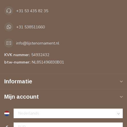
+31 53 435 82 35
+31 538511660
info@lijstenornament.nl
KVK nummer:
54932432
btw-nummer:
NL851496830B01
Informatie
Mijn account