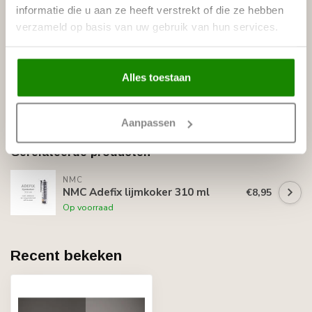
Analoog: Hoekprofiel Homestar CP30, Hoeklijst Wallstyl
informatie die u aan ze heeft verstrekt of die ze hebben
WE1
verzameld op basis van uw gebruik van hun services.
Specificaties
Leverancier
Alles toestaan
Reviews
Tags
Aanpassen
Gerelateerde producten
NMC
NMC Adefix lijmkoker 310 ml
€8,95
Op voorraad
Recent bekeken