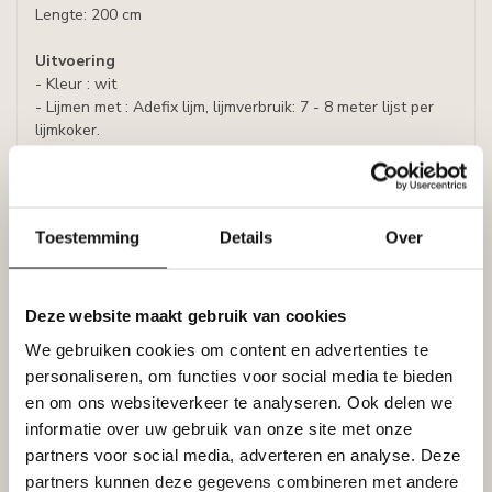
Lengte: 200 cm
Uitvoering
- Kleur : wit
- Lijmen met : Adefix lijm, lijmverbruik: 7 - 8 meter lijst per
lijmkoker.
- Afwerking: Voorgeschilderd met watergedragen primer,
overschilderbaar met alle verven op waterbasis, zoals
acrylverf, latex of muurverf (oplosmiddelvrij).
Toestemming
Details
Over
Prijs per plint (= 2 meter)
De MD237 hoekbescherming verlengt de levensduur van
een interieur, zelfs in drukke woon- en werkruimtes.
Deze website maakt gebruik van cookies
We gebruiken cookies om content en advertenties te
De MD237 heeft al een grondlaag en is schilderklaar voor
een laatste verflaag die past bij of contrasteert met de
personaliseren, om functies voor social media te bieden
achterliggende muur. Hoge densiteit polystyreen is sterk en
en om ons websiteverkeer te analyseren. Ook delen we
stootvast en dus een erg geschikt en functioneel materiaal
informatie over uw gebruik van onze site met onze
om hoeken te beschermen.
partners voor social media, adverteren en analyse. Deze
partners kunnen deze gegevens combineren met andere