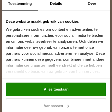
Toestemming
Details
Over
Blijf op de hoogte over onze laatste acties
Deze website maakt gebruik van cookies
We gebruiken cookies om content en advertenties te
Meer informatie
personaliseren, om functies voor social media te bieden
Heeft u een vraag over een product of uw bestelling? Op onze
klantenservicepagina vindt u onze contactgegevens, antwoorden
en om ons websiteverkeer te analyseren. Ook delen we
op veelgestelde vragen en alle mogelijkheden om contact met
informatie over uw gebruik van onze site met onze
ons op te nemen.
partners voor social media, adverteren en analyse. Deze
partners kunnen deze gegevens combineren met andere
Klantenservice
informatie die u aan ze heeft verstrekt of die ze hebben
verzameld op basis van uw gebruik van hun services.
Alles toestaan
Lijst & Ornament
Contactgegevens
Aanpassen
De Greune 28A