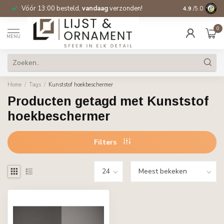
Vóór 13:00 besteld,
vandaag
verzonden!
Gratis verzen
4.9
/5.0
0
MENU
Home
/
Tags
/
Kunststof hoekbeschermer
Producten getagd met Kunststof
hoekbeschermer
Filters