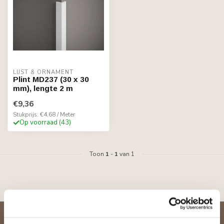
LIJST & ORNAMENT
Plint MD237 (30 x 30
mm), lengte 2 m
€9,36
Stukprijs: €4,68 / Meter
Op voorraad (43)
Toon
1
-
1
van 1
Abonneer je op onze nieuwsbrief