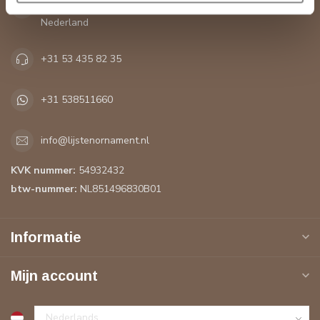
7483 PH Haaksbergen
Nederland
+31 53 435 82 35
+31 538511660
info@lijstenornament.nl
KVK nummer:
54932432
btw-nummer:
NL851496830B01
Informatie
Mijn account