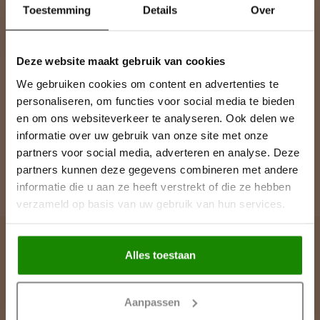
Toestemming
Details
Over
Blijf op de hoogte over onze laatste acties
Deze website maakt gebruik van cookies
We gebruiken cookies om content en advertenties te
Meer informatie
personaliseren, om functies voor social media te bieden
Heeft u een vraag over een product of uw bestelling? Op onze
klantenservicepagina vindt u onze contactgegevens, antwoorden
en om ons websiteverkeer te analyseren. Ook delen we
op veelgestelde vragen en alle mogelijkheden om contact met
informatie over uw gebruik van onze site met onze
ons op te nemen.
partners voor social media, adverteren en analyse. Deze
partners kunnen deze gegevens combineren met andere
Klantenservice
informatie die u aan ze heeft verstrekt of die ze hebben
verzameld op basis van uw gebruik van hun services.
Alles toestaan
Lijst & Ornament
Contactgegevens
Aanpassen
De Greune 28A