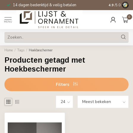
14 dagen bedenktijd & veilig betalen
4.9
/5.0
0
MENU
Home
/
Tags
/
Hoekbeschermer
Producten getagd met
Hoekbeschermer
Filters