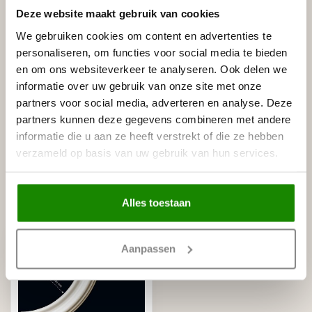
Deze website maakt gebruik van cookies
Gerelateerde producten
We gebruiken cookies om content en advertenties te
HOMESTAR
personaliseren, om functies voor social media te bieden
Homestar I60 Kaderlijst (60 mm),
€5,50
en om ons websiteverkeer te analyseren. Ook delen we
lengte 2 m
informatie over uw gebruik van onze site met onze
Op voorraad
partners voor social media, adverteren en analyse. Deze
partners kunnen deze gegevens combineren met andere
HOMESTAR
Homestar Lijmkoker SX100 (490
informatie die u aan ze heeft verstrekt of die ze hebben
€8,95
g)
verzameld op basis van uw gebruik van hun services.
Op voorraad
Alles toestaan
Recent bekeken
Aanpassen