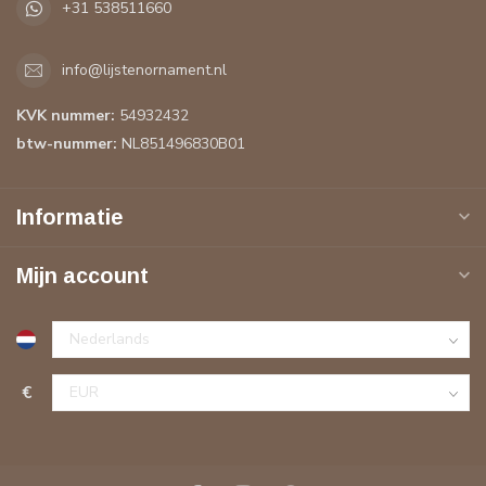
+31 538511660
info@lijstenornament.nl
KVK nummer:
54932432
btw-nummer:
NL851496830B01
Informatie
Mijn account
€