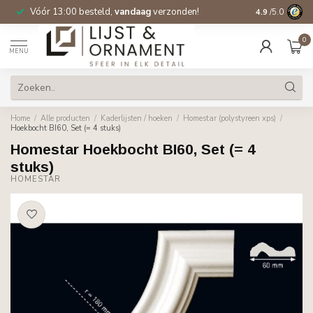
Vóór 13:00 besteld,
vandaag
verzonden!
Gratis verzen
4.9
/5.0
0
MENU
Home
/
Alle producten
/
Kaderlijsten / hoeken
/
Homestar (polystyreen xps)
/
Hoekbocht BI60, Set (= 4 stuks)
Homestar Hoekbocht BI60, Set (= 4
stuks)
HOMESTAR