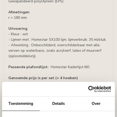
Geëxpandeerd polystyreen (EPS)
Afmetingen
r = 180 mm
Uitvoering
- Kleur : wit
- Lijmen met : Homestar SX100 lijm, lijmverbruik: 35 ml/stuk.
- Afwerking : Onbeschilderd, overschilderbaar met alle
verven op waterbasis, zoals acrylverf, latex of muurverf
(oplosmiddelvrij).
Passende plafondlijst:
Homestar Kaderlijst I60
Genoemde prijs is per set (= 4 hoeken)
Specificaties
Leverancier
Reviews
Toestemming
Details
Over
Tags