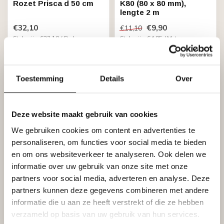
Rozet Prisca d 50 cm
K80 (80 x 80 mm),
lengte 2 m
€32,10
€9,90
€11,10
Stukprijs: €32,10 / Stuk
Stukprijs: €4,95 / Meter
Op voorraad (4)
Op voorraad (92)
Toestemming
Details
Over
Deze website maakt gebruik van cookies
We gebruiken cookies om content en advertenties te
personaliseren, om functies voor social media te bieden
en om ons websiteverkeer te analyseren. Ook delen we
informatie over uw gebruik van onze site met onze
HOMESTAR
HOMESTAR
MT (90 x 95 mm), lengte
Wandlijst CW12 (60 x 8
partners voor social media, adverteren en analyse. Deze
2 m
mm), lengte 2 m
partners kunnen deze gegevens combineren met andere
€12,40
€13,30
informatie die u aan ze heeft verstrekt of die ze hebben
Stukprijs: €6,20 / Meter
Stukprijs: €6,65 / Meter
verzameld op basis van uw gebruik van hun services.
Op voorraad (58)
Op voorraad (16)