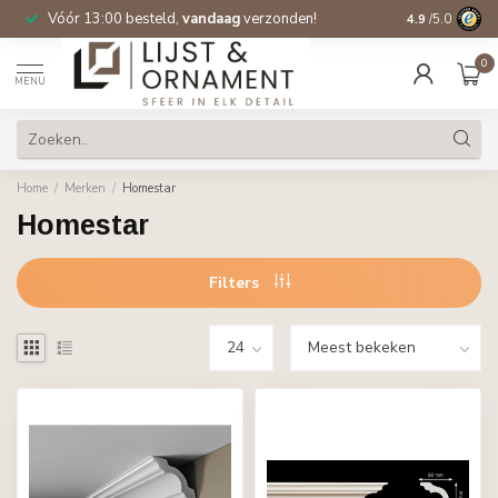
Vóór 13:00 besteld,
vandaag
verzonden!
Gratis verzen
4.9
/5.0
0
MENU
Home
/
Merken
/
Homestar
Homestar
Filters