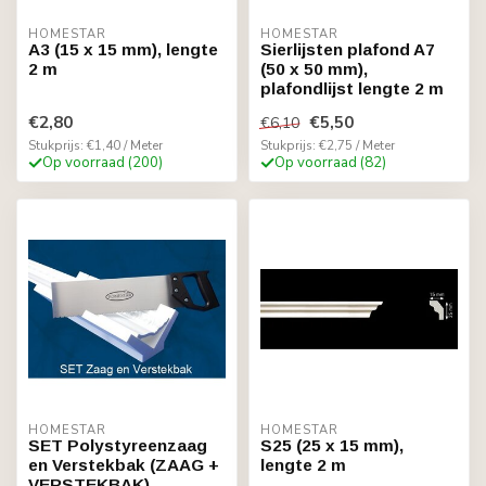
HOMESTAR
HOMESTAR
A3 (15 x 15 mm), lengte
Sierlijsten plafond A7
2 m
(50 x 50 mm),
plafondlijst lengte 2 m
€2,80
€5,50
€6,10
Stukprijs: €1,40 / Meter
Stukprijs: €2,75 / Meter
Op voorraad (200)
Op voorraad (82)
HOMESTAR
HOMESTAR
SET Polystyreenzaag
S25 (25 x 15 mm),
en Verstekbak (ZAAG +
lengte 2 m
VERSTEKBAK)