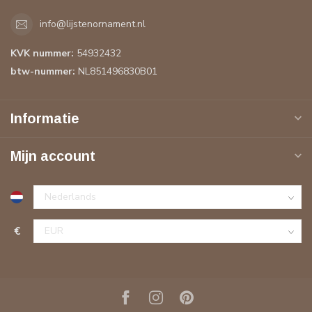
info@lijstenornament.nl
KVK nummer:
54932432
btw-nummer:
NL851496830B01
Informatie
Mijn account
€