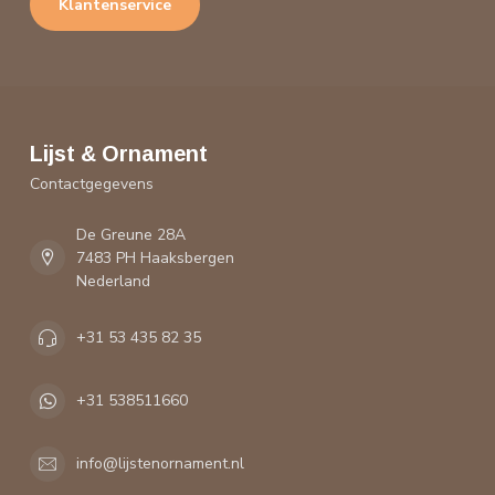
Klantenservice
Lijst & Ornament
Contactgegevens
De Greune 28A
7483 PH Haaksbergen
Nederland
+31 53 435 82 35
+31 538511660
info@lijstenornament.nl