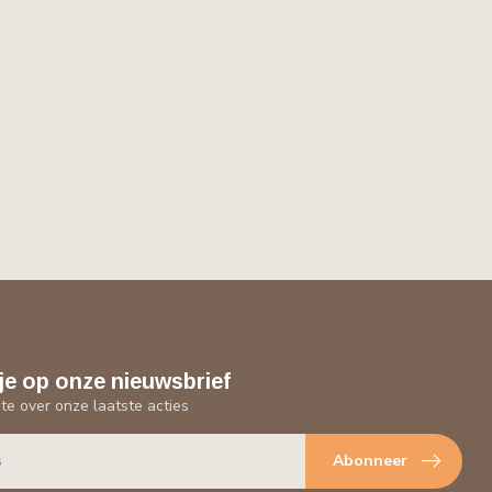
je op onze nieuwsbrief
gte over onze laatste acties
Abonneer