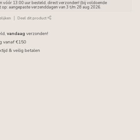
vóór 13:00 uur besteld, direct verzonden! (bij voldoende
et op: aangepaste verzenddagen van 3 t/m 28 aug 2026.
lijken
Deel dit product
eld,
vandaag
verzonden!
ng vanaf €150
ijd & veilig betalen