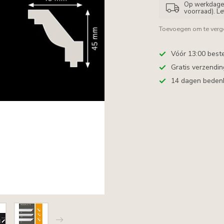
Op werkdagen 
voorraad). L
Toevoegen om te verge
Vóór 13:00 best
Gratis verzendi
14 dagen bedenkt