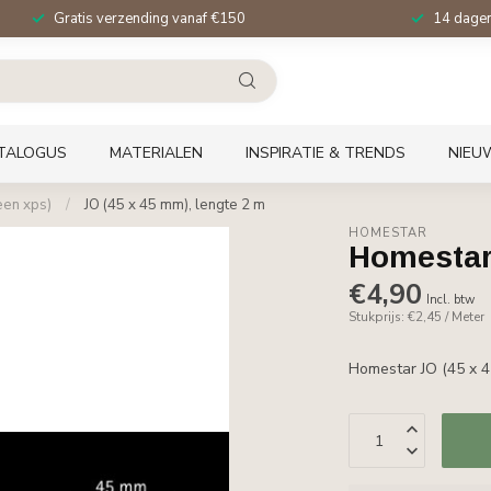
Gratis verzending vanaf €150
14 dagen 
TALOGUS
MATERIALEN
INSPIRATIE & TRENDS
NIEU
een xps)
/
JO (45 x 45 mm), lengte 2 m
HOMESTAR
Homestar 
€4,90
Incl. btw
Stukprijs: €2,45 / Meter
Homestar JO (45 x 