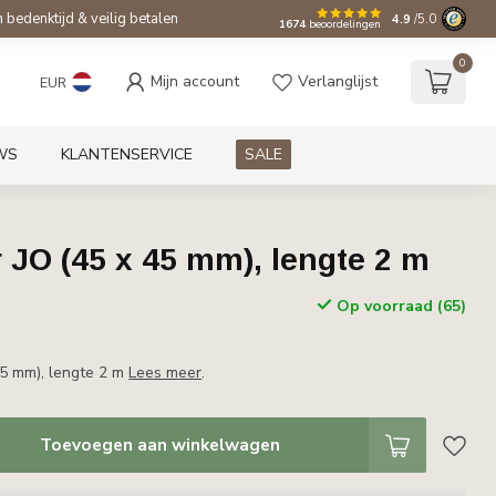
bedenktijd & veilig betalen
4.9
/5.0
1674
beoordelingen
0
Mijn account
Verlanglijst
EUR
WS
KLANTENSERVICE
SALE
JO (45 x 45 mm), lengte 2 m
Op voorraad (65)
45 mm), lengte 2 m
Lees meer
.
Toevoegen aan winkelwagen