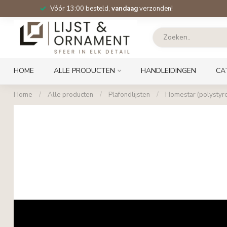
Vóór 13:00 besteld,
vandaag
verzonden!
HOME
ALLE PRODUCTEN
HANDLEIDINGEN
CA
Home
/
Alle producten
/
Plafondlijsten
/
Homestar (polystyr