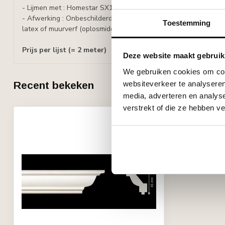
- Lijmen met : Homestar SX100 lijm, lijmverbruik: 5 - 6 meter lijst
- Afwerking : Onbeschilderd, overschilderbaar met alle verven o
Toestemming
latex of muurverf (oplosmiddelvrij).
Prijs per lijst (= 2 meter)
Deze website maakt gebruik
We gebruiken cookies om cont
websiteverkeer te analyseren
Recent bekeken
media, adverteren en analys
verstrekt of die ze hebben v