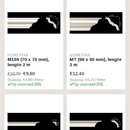
HOMESTAR
HOMESTAR
M100 (70 x 70 mm),
MT (90 x 95 mm), lengte
lengte 2 m
2 m
€9,60
€12,40
€10,70
Stukprijs: €4,80 / Meter
Stukprijs: €6,20 / Meter
Op voorraad (88)
Op voorraad (58)