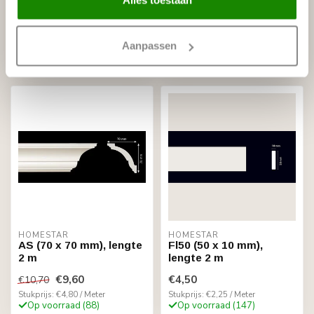
A7 (50 x 50 mm), lengte
A10 (70 x 70 mm),
2 m
lengte 2 m
€5,50
€9,60
€6,10
Aanpassen
Stukprijs: €2,75 / Meter
Stukprijs: €4,80 / Meter
Op voorraad (136)
Niet op voorraad
HOMESTAR
HOMESTAR
AS (70 x 70 mm), lengte
Fl50 (50 x 10 mm),
2 m
lengte 2 m
€9,60
€4,50
€10,70
Stukprijs: €4,80 / Meter
Stukprijs: €2,25 / Meter
Op voorraad (88)
Op voorraad (147)