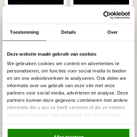
HOMESTAR
HOMESTAR
A3 (15 x 15 mm), lengte
A5 (35 x 35 mm), lengte
Toestemming
Details
Over
2 m
2 m
€2,80
€4,30
Stukprijs: €1,40 / Meter
Stukprijs: €2,15 / Meter
Deze website maakt gebruik van cookies
Op voorraad (190)
Op voorraad (101)
We gebruiken cookies om content en advertenties te
personaliseren, om functies voor social media te bieden
en om ons websiteverkeer te analyseren. Ook delen we
informatie over uw gebruik van onze site met onze
partners voor social media, adverteren en analyse. Deze
partners kunnen deze gegevens combineren met andere
informatie die u aan ze heeft verstrekt of die ze hebben
verzameld op basis van uw gebruik van hun services.
HOMESTAR
HOMESTAR
Alles toestaan