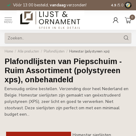
Vóór 13:00 besteld,
vandaag
verzonden!
Gratis verzen
4.9
/5.0
0
MENU
Home
/
Alle producten
/
Plafondlijsten
/
Homestar (polystyreen xps)
Plafondlijsten van Piepschuim -
Ruim Assortiment (polystyreen
xps), onbehandeld
Eenvoudig online bestellen. Verzending door heel Nederland en
Belgie. Homestar sierlijsten zijn gemaakt van geëxstrudeerd
polystyreen (XPS), zeer licht en goed te verwerken. Niet
stootvast. Deze sierlijsten zijn perfect om met een minimaal
budget een...
Homestar sierlijsten,