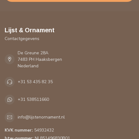
Lijst & Ornament
Contactgegevens
De Greune 28A
7483 PH Haaksbergen
Nederland
+31 53 435 82 35
+31 538511660
info@lijstenornament.nl
KVK nummer:
54932432
btw-nummer:
NL851496830B01