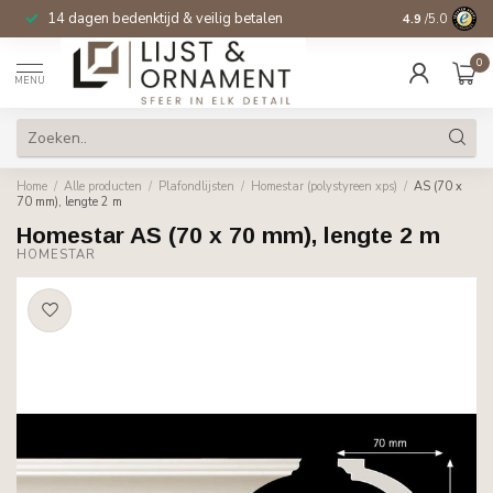
14 dagen bedenktijd & veilig betalen
4.9
/5.0
0
MENU
Home
/
Alle producten
/
Plafondlijsten
/
Homestar (polystyreen xps)
/
AS (70 x
70 mm), lengte 2 m
Homestar AS (70 x 70 mm), lengte 2 m
HOMESTAR