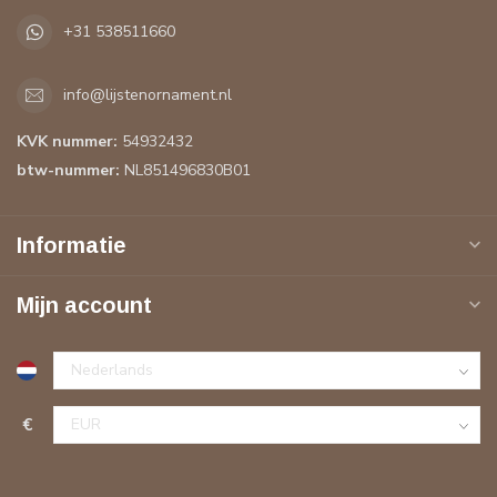
+31 538511660
info@lijstenornament.nl
KVK nummer:
54932432
btw-nummer:
NL851496830B01
Informatie
Mijn account
€