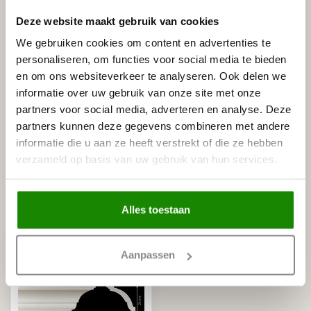
Gerelateerde producten
Deze website maakt gebruik van cookies
HOMESTAR
We gebruiken cookies om content en advertenties te
Homestar Lijmkoker SX100 (490
€8,95
personaliseren, om functies voor social media te bieden
g)
en om ons websiteverkeer te analyseren. Ook delen we
Op voorraad
informatie over uw gebruik van onze site met onze
partners voor social media, adverteren en analyse. Deze
HOMESTAR
Homestar SET Polystyreenzaag
partners kunnen deze gegevens combineren met andere
en Verstekbak (ZAAG +
€30,00
informatie die u aan ze heeft verstrekt of die ze hebben
VERSTEKBAK)
verzameld op basis van uw gebruik van hun services.
Op voorraad
Recent bekeken
Alles toestaan
Aanpassen