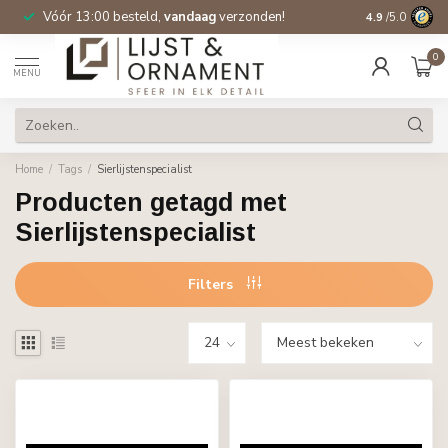
Vóór 13:00 besteld,
vandaag
verzonden!
Gratis verzen
4.9
/5.0
0
MENU
Home
/
Tags
/
Sierlijstenspecialist
Producten getagd met
Sierlijstenspecialist
Filters