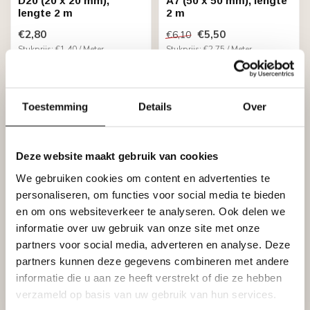
D20 (20 x 20 mm),
A7 (50 x 50 mm), lengte
lengte 2 m
2 m
€2,80
€5,50
€6,10
Stukprijs: €1,40 / Meter
Stukprijs: €2,75 / Meter
Op voorraad (162)
Op voorraad (148)
Toestemming
Details
Over
Deze website maakt gebruik van cookies
We gebruiken cookies om content en advertenties te
personaliseren, om functies voor social media te bieden
en om ons websiteverkeer te analyseren. Ook delen we
informatie over uw gebruik van onze site met onze
HOMESTYL
HOMESTAR
NM50 (42 x 42 mm),
M50 (36 x 42 mm),
partners voor social media, adverteren en analyse. Deze
lengte 2 m
lengte 2 m
partners kunnen deze gegevens combineren met andere
€4,42
€4,70
informatie die u aan ze heeft verstrekt of die ze hebben
Stukprijs: €2,21 / Meter
Stukprijs: €2,35 / Meter
verzameld op basis van uw gebruik van hun services.
Op voorraad (34)
Op voorraad (134)