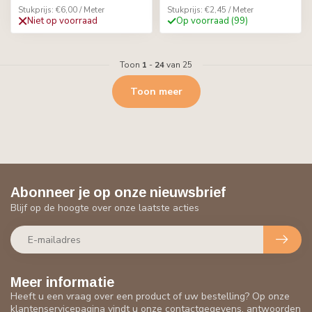
Stukprijs: €6,00 / Meter
Stukprijs: €2,45 / Meter
Niet op voorraad
Op voorraad (99)
Toon
1
-
24
van 25
Toon meer
Abonneer je op onze nieuwsbrief
Blijf op de hoogte over onze laatste acties
Meer informatie
Heeft u een vraag over een product of uw bestelling? Op onze
klantenservicepagina vindt u onze contactgegevens, antwoorden