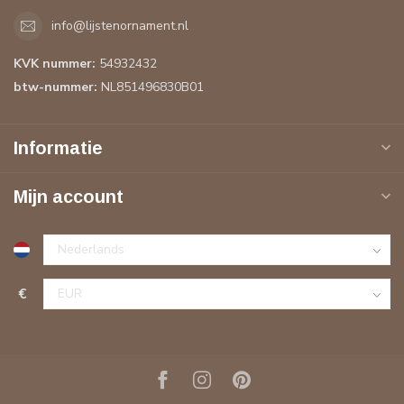
info@lijstenornament.nl
KVK nummer:
54932432
btw-nummer:
NL851496830B01
Informatie
Mijn account
€