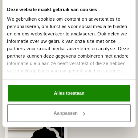
Gerelateerde producten
Deze website maakt gebruik van cookies
HOMESTAR
We gebruiken cookies om content en advertenties te
Homestar Lijmkoker SX100 (490
€8,95
personaliseren, om functies voor social media te bieden
g)
en om ons websiteverkeer te analyseren. Ook delen we
Op voorraad
informatie over uw gebruik van onze site met onze
partners voor social media, adverteren en analyse. Deze
HOMESTAR
Homestar SET Polystyreenzaag
partners kunnen deze gegevens combineren met andere
en Verstekbak (ZAAG +
€30,00
informatie die u aan ze heeft verstrekt of die ze hebben
VERSTEKBAK)
verzameld op basis van uw gebruik van hun services.
Op voorraad
Recent bekeken
Alles toestaan
Aanpassen