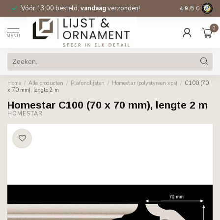
Vóór 13:00 besteld,
vandaag
verzonden!
Gratis verzen
4.9
/5.0
0
MENU
Home
/
Alle producten
/
Plafondlijsten
/
Homestar (polystyreen xps)
/
C100 (70
x 70 mm), lengte 2 m
Homestar C100 (70 x 70 mm), lengte 2 m
HOMESTAR