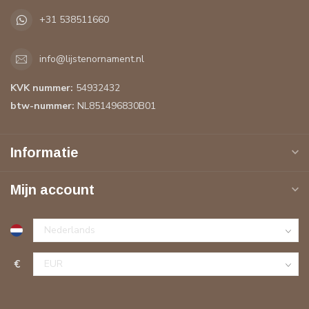
+31 538511660
info@lijstenornament.nl
KVK nummer:
54932432
btw-nummer:
NL851496830B01
Informatie
Mijn account
€