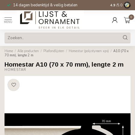
14 dagen bedenktijd & veilig betalen
4.9
/5.0
0
MENU
Home
/
Alle producten
/
Plafondlijsten
/
Homestar (polystyreen xps)
/
A10 (70 x
70 mm), lengte 2 m
Homestar A10 (70 x 70 mm), lengte 2 m
HOMESTAR