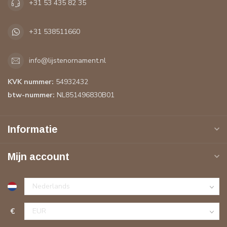
+31 53 435 82 35
+31 538511660
info@lijstenornament.nl
KVK nummer:
54932432
btw-nummer:
NL851496830B01
Informatie
Mijn account
€