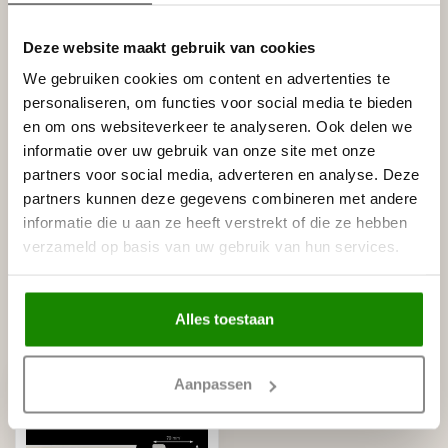
Deze website maakt gebruik van cookies
Gerelateerde producten
We gebruiken cookies om content en advertenties te
HOMESTAR
personaliseren, om functies voor social media te bieden
Homestar Lijmkoker SX100 (490
€8,95
g)
en om ons websiteverkeer te analyseren. Ook delen we
Op voorraad
informatie over uw gebruik van onze site met onze
partners voor social media, adverteren en analyse. Deze
partners kunnen deze gegevens combineren met andere
HOMESTAR
Homestar SET Polystyreenzaag
informatie die u aan ze heeft verstrekt of die ze hebben
en Verstekbak (ZAAG +
€30,00
VERSTEKBAK)
verzameld op basis van uw gebruik van hun services.
Op voorraad
Alles toestaan
Recent bekeken
Aanpassen