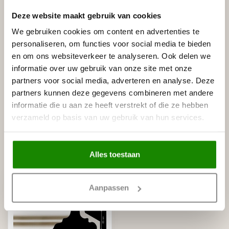
Gerelateerde producten
Deze website maakt gebruik van cookies
HOMESTAR
We gebruiken cookies om content en advertenties te
Homestar Lijmkoker SX100 (490
€8,95
personaliseren, om functies voor social media te bieden
g)
en om ons websiteverkeer te analyseren. Ook delen we
Op voorraad
informatie over uw gebruik van onze site met onze
partners voor social media, adverteren en analyse. Deze
HOMESTAR
Homestar SET Polystyreenzaag
partners kunnen deze gegevens combineren met andere
en Verstekbak (ZAAG +
€30,00
informatie die u aan ze heeft verstrekt of die ze hebben
VERSTEKBAK)
verzameld op basis van uw gebruik van hun services.
Op voorraad
Recent bekeken
Alles toestaan
Aanpassen