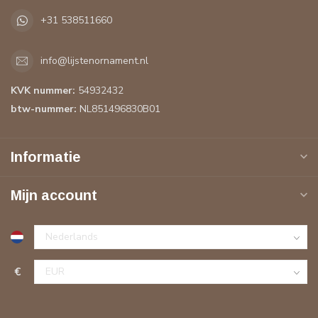
+31 538511660
info@lijstenornament.nl
KVK nummer:
54932432
btw-nummer:
NL851496830B01
Informatie
Mijn account
€