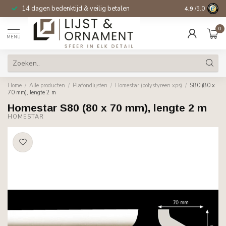
14 dagen bedenktijd & veilig betalen
4.9
/5.0
0
MENU
Home
/
Alle producten
/
Plafondlijsten
/
Homestar (polystyreen xps)
/
S80 (80 x
70 mm), lengte 2 m
Homestar S80 (80 x 70 mm), lengte 2 m
HOMESTAR