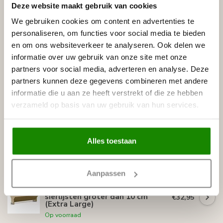
Deze website maakt gebruik van cookies
Producttype 
Plafondlijsten
We gebruiken cookies om content en advertenties te
personaliseren, om functies voor social media te bieden
Specificaties
en om ons websiteverkeer te analyseren. Ook delen we
Leverancier
informatie over uw gebruik van onze site met onze
Reviews
partners voor social media, adverteren en analyse. Deze
Tags
partners kunnen deze gegevens combineren met andere
informatie die u aan ze heeft verstrekt of die ze hebben
verzameld op basis van uw gebruik van hun services.
Gerelateerde producten
NMC
Alles toestaan
NMC Adefix lijmkoker 310 ml
€8,95
Op voorraad
Aanpassen
NMC
NMC Verstekbak MDF voor
sierlijsten groter dan 10 cm
€32,95
(Extra Large)
Op voorraad