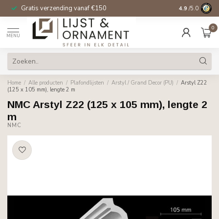
Gratis verzending vanaf €150
14 dagen beden
4.9
/5.0
0
MENU
Home
/
Alle producten
/
Plafondlijsten
/
Arstyl / Grand Decor (PU)
/
Arstyl Z22
(125 x 105 mm), lengte 2 m
NMC Arstyl Z22 (125 x 105 mm), lengte 2
m
NMC