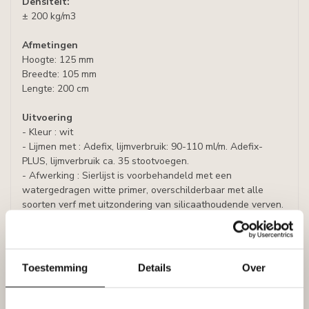
Densiteit:
± 200 kg/m3
Afmetingen
Hoogte: 125 mm
Breedte: 105 mm
Lengte: 200 cm
Uitvoering
- Kleur : wit
- Lijmen met : Adefix, lijmverbruik: 90-110 ml/m. Adefix-
PLUS, lijmverbruik ca. 35 stootvoegen.
- Afwerking : Sierlijst is voorbehandeld met een
watergedragen witte primer, overschilderbaar met alle
soorten verf met uitzondering van silicaathoudende verven.
Productinformatie fabrikant NOËL & MARQUET
Afmetingen 
126 x 106 x 2000 mm
Verpakkings eenheid 
38 m/doos
Toestemming
Details
Over
SAP 
3000633
EAN 
5412938523875
Productstijl 
Klassiek