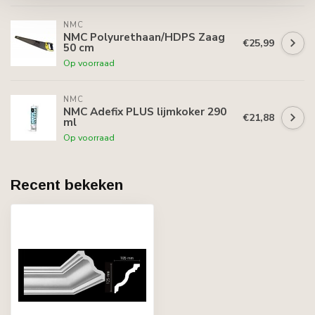
NMC
NMC Polyurethaan/HDPS Zaag
€25,99
50 cm
Op voorraad
NMC
NMC Adefix PLUS lijmkoker 290
€21,88
ml
Op voorraad
Recent bekeken