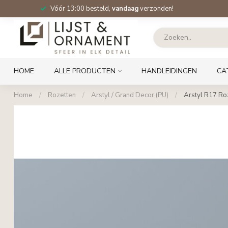
Vóór 13:00 besteld,
vandaag
verzonden!
HOME
ALLE PRODUCTEN
HANDLEIDINGEN
CA
Home
/
Rozetten
/
Arstyl / Grand Decor (PU)
/
Arstyl R17 Roz