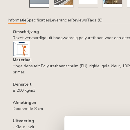
Informatie
Specificaties
Leverancier
Reviews
Tags (8)
Omschrijving
Rozet vervaardigd uit hoogwaardig polyurethaan voor een deco
Materiaal
Hoge densiteit Polyurethaanschuim (PU), rigide, gele kleur, 10
primer.
Densiteit
± 200 kg/m3
Afmetingen
Doorsnede 8 cm
Uitvoering
- Kleur : wit