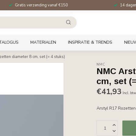
Gratis verzending vanaf €150
14 dagen 
TALOGUS
MATERIALEN
INSPIRATIE & TRENDS
NIEU
etten diameter 8 cm, set (= 4 stuks)
NMC
NMC Arst
cm, set (
€41,93
Incl. bt
Arstyl R17 Rozetten