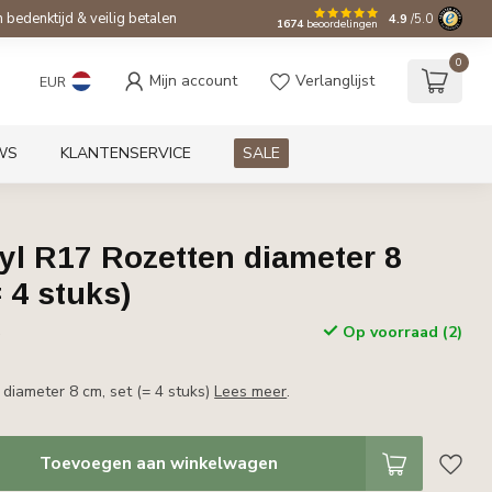
bedenktijd & veilig betalen
4.9
/5.0
1674
beoordelingen
0
Mijn account
Verlanglijst
EUR
WS
KLANTENSERVICE
SALE
yl R17 Rozetten diameter 8
= 4 stuks)
Op voorraad (2)
w
 diameter 8 cm, set (= 4 stuks)
Lees meer
.
Toevoegen aan winkelwagen