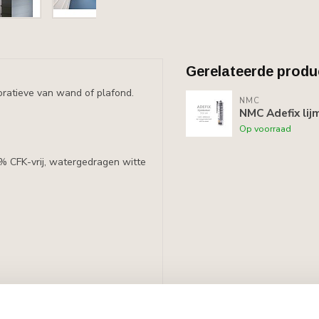
Gerelateerde produ
ratieve van wand of plafond.
NMC
NMC Adefix lij
Op voorraad
0% CFK-vrij, watergedragen witte