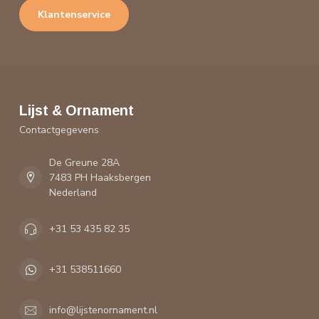
Klantenservice
Lijst & Ornament
Contactgegevens
De Greune 28A
7483 PH Haaksbergen
Nederland
+31 53 435 82 35
+31 538511660
info@lijstenornament.nl