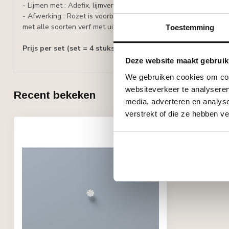
- Lijmen met : Adefix, lijmverbruik: 20 ml/stuk.
- Afwerking : Rozet is voorbehandeld met een watergedragen w
met alle soorten verf met uitzondering van silicaathoudende ve
Toestemming
Prijs per set (set = 4 stuks)
Deze website maakt gebruik
We gebruiken cookies om cont
websiteverkeer te analyseren
Recent bekeken
media, adverteren en analys
verstrekt of die ze hebben v