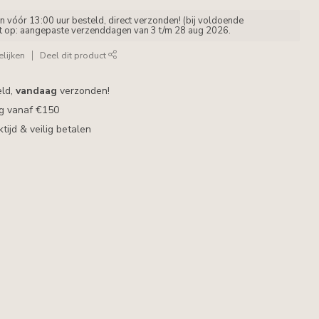
vóór 13:00 uur besteld, direct verzonden! (bij voldoende
et op: aangepaste verzenddagen van 3 t/m 28 aug 2026.
lijken
Deel dit product
eld,
vandaag
verzonden!
ng vanaf €150
ijd & veilig betalen